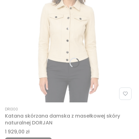
Kod produktu
DRI300
Katana skórzana damska z masełkowej skóry
naturalnej DORJAN
Cena
1 929,00 zł