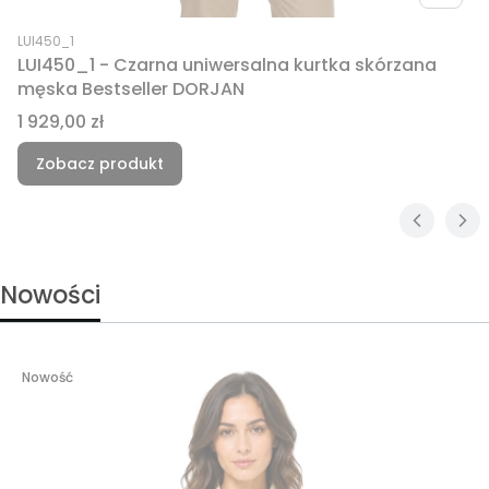
Kod produktu
LUI450_1
LUI450_1 - Czarna uniwersalna kurtka skórzana
męska Bestseller DORJAN
Cena
1 929,00 zł
Zobacz produkt
Nowości
Nowość