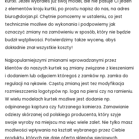
kurtki. Jeżeli wybrałeś już swój model, ale nie pasuje Ci jeden
z elementów kroju kurtki, po prostu napisz do nas, na adres
biuro@dorjan.pl. Chętnie pomożemy w ustaleniu, co jest
technicznie możliwe do wykonania i podpowiemy jak
oznaczyć zmiany na zamówieniu w sposób, który nie będzie
budził wątpliwości. Potwierdzimy także wycenę, abyś
dokładnie znał wszystkie koszty!
Najpopularniejszymi zmianami wprowadzanymi przez
klientów do naszych kurtek są zmiany związane z kieszeniami
i dodaniem lub odjęciem któregoś z zamków np. zamka do
regulacji na rękawie. Częstą zmianą jest też modyfikacja
rozmieszczenia logotypów np. loga na piersi czy na ramieniu.
W wielu modelach kurtek możliwe jest dodanie np.
odpinanego kaptura czy futrzanego kołnierza. Zamawianie
odzieży skórzanej od polskiego producenta, który szyje
swoje wyroby na miejscu ma więc wiele zalet. Nie tylko masz
możliwości wpływania na kształt wybranego przez Ciebie
produktu, których nie daje oferta sklepów sieciowych.