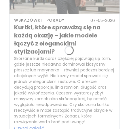
WSKAZÓWKI I PORADY
07-05-2026
Kurtki, które sprawdzą się na
każdą okazję – jakie modele
łączyć z eleganckimi
stylizacjami?
Skórzane kurtki coraz częściej pojawiają się tam,
gdzie jeszcze niedawno dominował klasyczny
płaszcz lub marynarka – również podczas bardziej
oficjalnych wyjść. Nie każdy model sprawdzi się
jednak w eleganckim zestawie. O efekcie
decydują proporcje, linia ramion, długość oraz
jakość wykończenia. Czasem wystarczy zbyt
masywny zamek albo skrócony krój, by całość
wyglądała nieodpowiednio. Czy skórzana kurtka
rzeczywiście może zastąpić tradycyjne okrycie w
sytuacjach formalnych? Zobacz, które
rozwiązania warto brać pod uwagę!
Czytaj całość