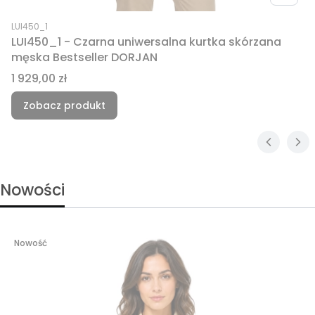
Kod produktu
LUI450_1
LUI450_1 - Czarna uniwersalna kurtka skórzana
męska Bestseller DORJAN
Cena
1 929,00 zł
Zobacz produkt
Nowości
Nowość