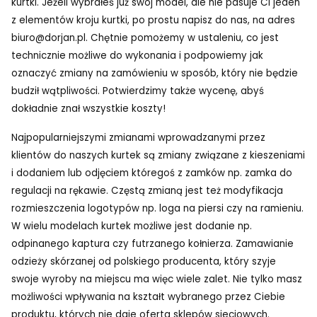
kurtki. Jeżeli wybrałeś już swój model, ale nie pasuje Ci jeden
z elementów kroju kurtki, po prostu napisz do nas, na adres
biuro@dorjan.pl. Chętnie pomożemy w ustaleniu, co jest
technicznie możliwe do wykonania i podpowiemy jak
oznaczyć zmiany na zamówieniu w sposób, który nie będzie
budził wątpliwości. Potwierdzimy także wycenę, abyś
dokładnie znał wszystkie koszty!
Najpopularniejszymi zmianami wprowadzanymi przez
klientów do naszych kurtek są zmiany związane z kieszeniami
i dodaniem lub odjęciem któregoś z zamków np. zamka do
regulacji na rękawie. Częstą zmianą jest też modyfikacja
rozmieszczenia logotypów np. loga na piersi czy na ramieniu.
W wielu modelach kurtek możliwe jest dodanie np.
odpinanego kaptura czy futrzanego kołnierza. Zamawianie
odzieży skórzanej od polskiego producenta, który szyje
swoje wyroby na miejscu ma więc wiele zalet. Nie tylko masz
możliwości wpływania na kształt wybranego przez Ciebie
produktu, których nie daje oferta sklepów sieciowych.