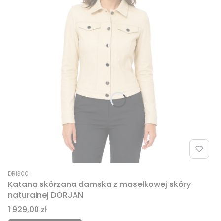
Kod produktu
DRI300
Katana skórzana damska z masełkowej skóry
naturalnej DORJAN
Cena
1 929,00 zł