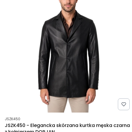
Kod produktu
JSZK450
JSZK450 - Elegancka skórzana kurtka męska czarna
z kołnierzem DORJAN