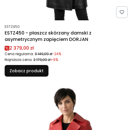
Kod produktu
ESTZ450
ESTZ450 - płaszcz skórzany damski z
asymetrycznym zapięciem DORJAN
Cena promocyjna
2 379,00 zł
Cena regularna:
3 149,00 zł
-24%
Najniższa cena:
2 179,00 zł
+9%
Zobacz produkt