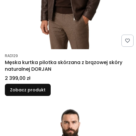
Kod produktu
RAD129
Męska kurtka pilotka skórzana z brązowej skóry
naturalnej DORJAN
Cena
2 399,00 zł
Zobacz produkt