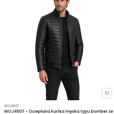
Kod produktu
WOJ450T
WOJ450T - Ocieplana kurtka męska typu bomber ze