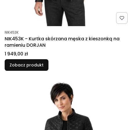
Kod produktu
NIK453K
NIK453K - Kurtka skórzana męska z kieszonką na
ramieniu DORJAN
Cena
1 949,00 zł
Zobacz produkt