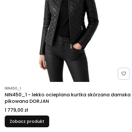
Kod produktu
NIN450_1
NIN450_1 - lekko ocieplana kurtka skórzana damska
pikowana DORJAN
Cena
1 779,00 zł
Zobacz produkt