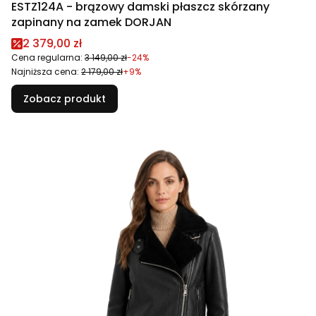
ESTZ124A - brązowy damski płaszcz skórzany
zapinany na zamek DORJAN
Cena promocyjna
2 379,00 zł
Cena regularna:
3 149,00 zł
-24%
Najniższa cena:
2 179,00 zł
+9%
Zobacz produkt