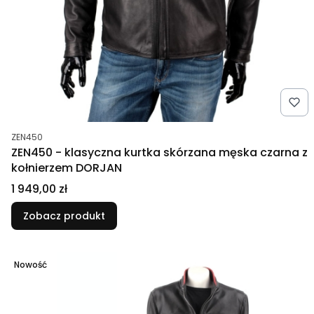
Kod produktu
ZEN450
ZEN450 - klasyczna kurtka skórzana męska czarna z
kołnierzem DORJAN
Cena
1 949,00 zł
Zobacz produkt
Nowość