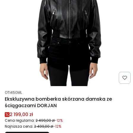
Kod produktu
OTI450ML
Ekskluzywna bomberka skórzana damska ze
ściągaczami DORJAN
Cena promocyjna
2 199,00 zł
Cena regularna:
2 499,00 zł
-12%
Najniższa cena:
2 499,00 zł
-12%