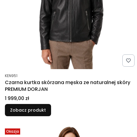
Kod produktu
KEN951
Czarna kurtka skórzana męska ze naturalnej skóry
PREMIUM DORJAN
Cena
1 999,00 zł
Zobacz produkt
Okazja