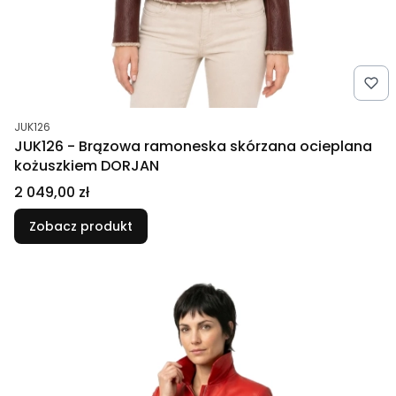
Kod produktu
JUK126
JUK126 - Brązowa ramoneska skórzana ocieplana
kożuszkiem DORJAN
Cena
2 049,00 zł
Zobacz produkt