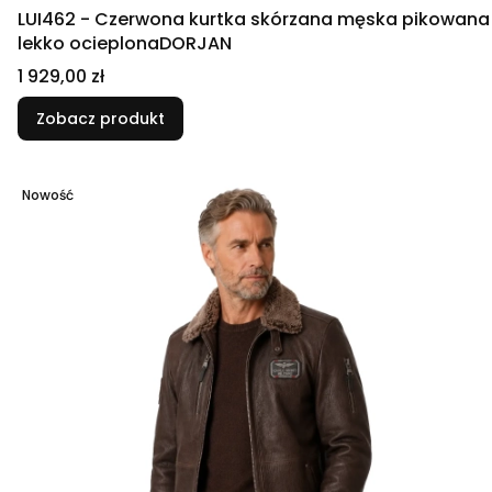
LUI462 - Czerwona kurtka skórzana męska pikowana
lekko ocieplonaDORJAN
Cena
1 929,00 zł
Zobacz produkt
Nowość