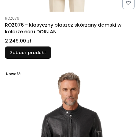
Kod produktu
ROZ076
ROZ076 - klasyczny płaszcz skórzany damski w
kolorze ecru DORJAN
Cena
2 249,00 zł
Zobacz produkt
Nowość