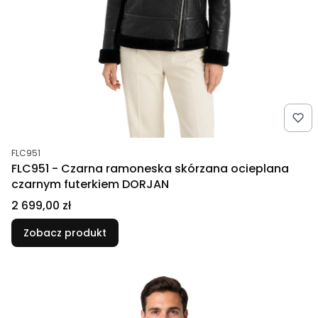
Kod produktu
FLC951
FLC951 - Czarna ramoneska skórzana ocieplana
czarnym futerkiem DORJAN
Cena
2 699,00 zł
Zobacz produkt