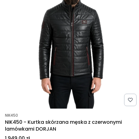
Kod produktu
NIK450
NIK450 - Kurtka skórzana męska z czerwonymi
lamówkami DORJAN
Cena
1 949,00 zł