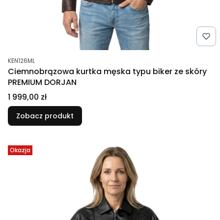
Kod produktu
KEN126ML
Ciemnobrązowa kurtka męska typu biker ze skóry
PREMIUM DORJAN
Cena
1 999,00 zł
Zobacz produkt
Okazja