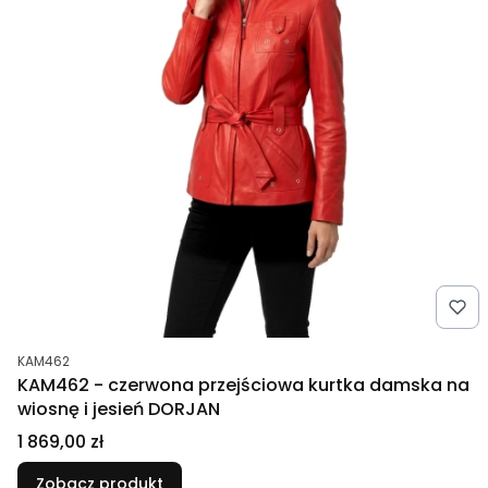
Kod produktu
KAM462
KAM462 - czerwona przejściowa kurtka damska na
wiosnę i jesień DORJAN
Cena
1 869,00 zł
Zobacz produkt