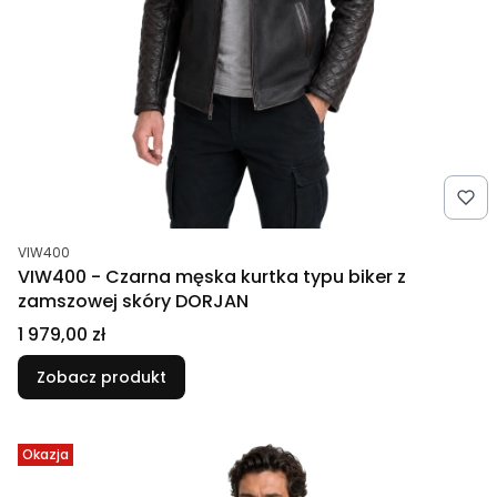
Kod produktu
VIW400
VIW400 - Czarna męska kurtka typu biker z
zamszowej skóry DORJAN
Cena
1 979,00 zł
Zobacz produkt
Okazja