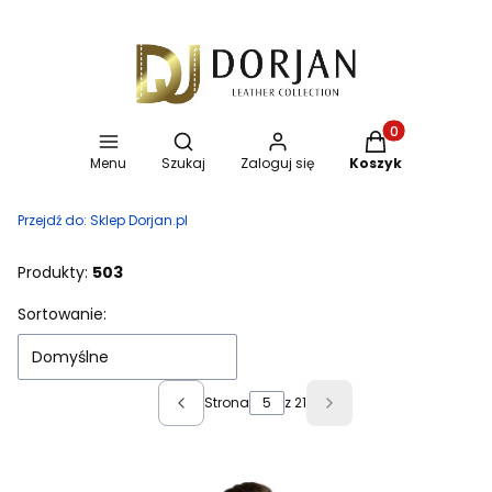
Otwórz wyszukiwarkę
Produkty w koszy
Menu
Szukaj
Zaloguj się
Koszyk
Przejdź do:
Sklep Dorjan.pl
Produkty:
503
Lista produktów
Sortowanie:
Domyślne
Strona
z 21
Poprzednie produkty
Następne produkty