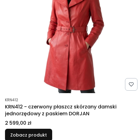
Kod produktu
KRN412
KRN412 - czerwony płaszcz skórzany damski
jednorzędowy z paskiem DORJAN
Cena
2 599,00 zł
Zobacz produkt