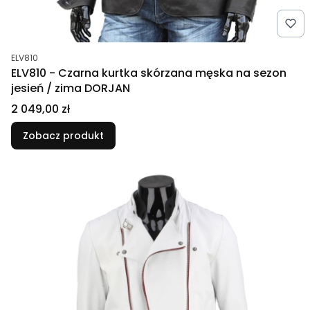
Kod produktu
ELV810
ELV810 - Czarna kurtka skórzana męska na sezon
jesień / zima DORJAN
Cena
2 049,00 zł
Zobacz produkt