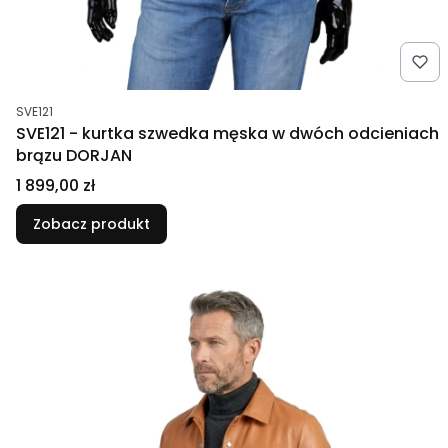
Kod produktu
SVE121
SVE121 - kurtka szwedka męska w dwóch odcieniach
brązu DORJAN
Cena
1 899,00 zł
Zobacz produkt