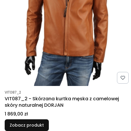
Kod produktu
VIT087_2
VIT087_2 - Skórzana kurtka męska z camelowej
skóry naturalnej DORJAN
Cena
1 869,00 zł
Zobacz produkt