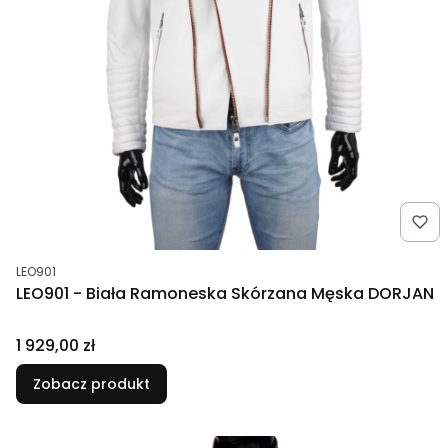
Kod produktu
LEO901
LEO901 - Biała Ramoneska Skórzana Męska DORJAN
Cena
1 929,00 zł
Zobacz produkt