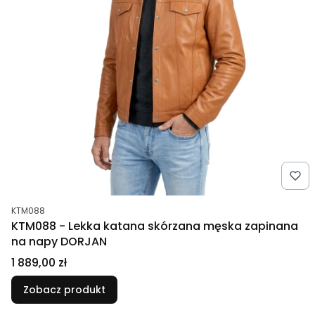
Kod produktu
KTM088
KTM088 - Lekka katana skórzana męska zapinana
na napy DORJAN
Cena
1 889,00 zł
Zobacz produkt