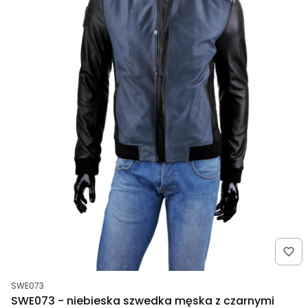
Kod produktu
SWE073
SWE073 - niebieska szwedka męska z czarnymi