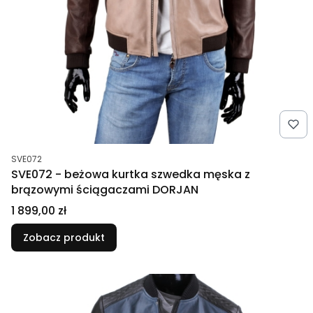
Kod produktu
SVE072
SVE072 - beżowa kurtka szwedka męska z
brązowymi ściągaczami DORJAN
Cena
1 899,00 zł
Zobacz produkt