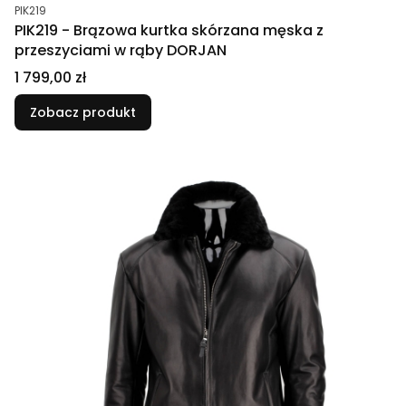
Kod produktu
PIK219
PIK219 - Brązowa kurtka skórzana męska z
przeszyciami w rąby DORJAN
Cena
1 799,00 zł
Zobacz produkt