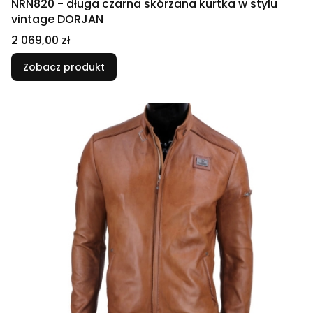
NRN820 - długa czarna skórzana kurtka w stylu
vintage DORJAN
Cena
2 069,00 zł
Zobacz produkt