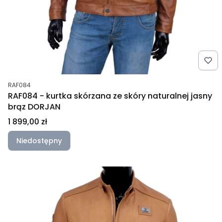
Kod produktu
RAF084
RAF084 - kurtka skórzana ze skóry naturalnej jasny
brąz DORJAN
Cena
1 899,00 zł
Niedostępny