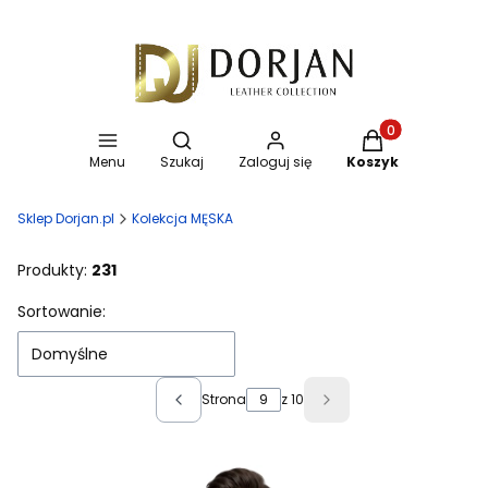
Otwórz wyszukiwarkę
Produkty w koszy
Menu
Szukaj
Zaloguj się
Koszyk
Sklep Dorjan.pl
Kolekcja MĘSKA
Produkty:
231
Lista produktów
Sortowanie:
Domyślne
Strona
z 10
Poprzednie produkty
Następne produkty