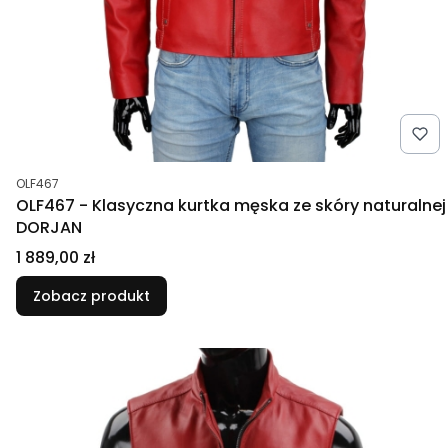
Kod produktu
OLF467
OLF467 - Klasyczna kurtka męska ze skóry naturalnej
DORJAN
Cena
1 889,00 zł
Zobacz produkt