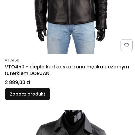
Kod produktu
VTO450
VTO450 - ciepła kurtka skórzana męska z czarnym
futerkiem DORJAN
Cena
2 889,00 zł
Zobacz produkt