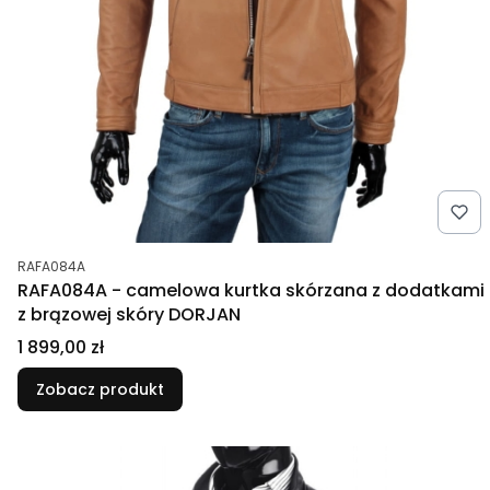
Kod produktu
RAFA084A
RAFA084A - camelowa kurtka skórzana z dodatkami
z brązowej skóry DORJAN
Cena
1 899,00 zł
Zobacz produkt