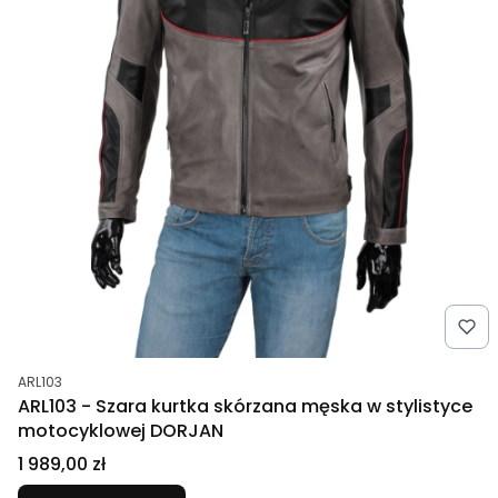
Kod produktu
ARL103
ARL103 - Szara kurtka skórzana męska w stylistyce
motocyklowej DORJAN
Cena
1 989,00 zł