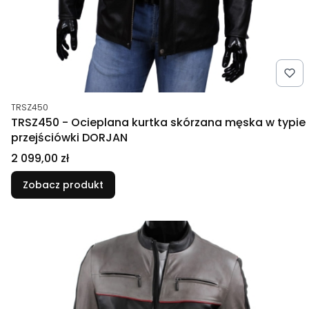
Kod produktu
TRSZ450
TRSZ450 - Ocieplana kurtka skórzana męska w typie
przejściówki DORJAN
Cena
2 099,00 zł
Zobacz produkt