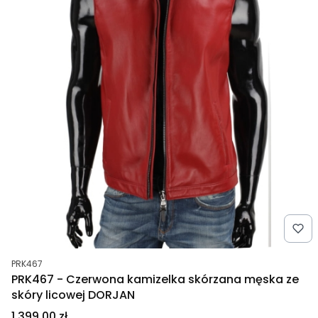
Kod produktu
PRK467
PRK467 - Czerwona kamizelka skórzana męska ze
skóry licowej DORJAN
Cena
1 399,00 zł