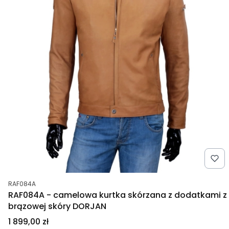
Kod produktu
RAF084A
RAF084A - camelowa kurtka skórzana z dodatkami z
brązowej skóry DORJAN
Cena
1 899,00 zł