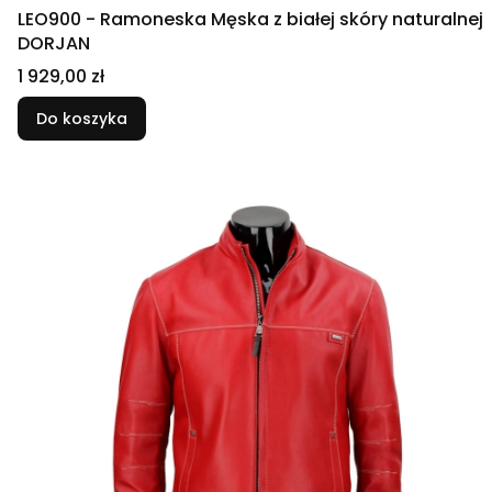
LEO900 - Ramoneska Męska z białej skóry naturalnej
DORJAN
Cena
1 929,00 zł
Do koszyka