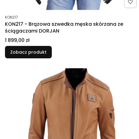
Kod produktu
KON217
KON217 - Brązowa szwedka męska skórzana ze
ściągaczami DORJAN
Cena
1 899,00 zł
Zobacz produkt