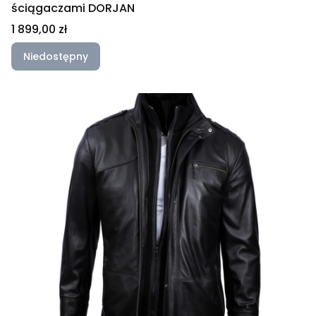
ściągaczami DORJAN
Cena
1 899,00 zł
Niedostępny