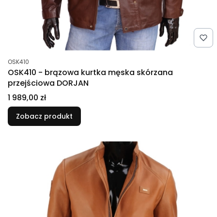
Kod produktu
OSK410
OSK410 - brązowa kurtka męska skórzana
przejściowa DORJAN
Cena
1 989,00 zł
Zobacz produkt