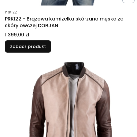
Kod produktu
PRK122
PRK122 - Brązowa kamizelka skórzana męska ze
skóry owczej DORJAN
Cena
1 399,00 zł
Zobacz produkt