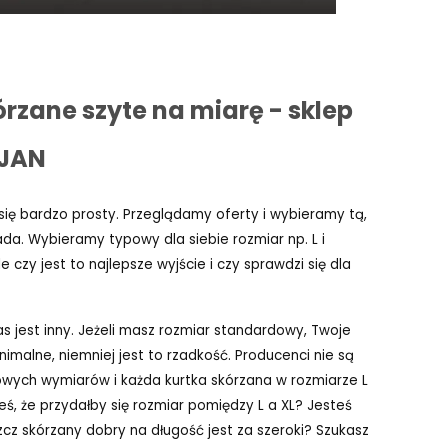
órzane szyte na miarę - sklep
RJAN
się bardzo prosty. Przeglądamy oferty i wybieramy tą,
da. Wybieramy typowy dla siebie rozmiar np. L i
 czy jest to najlepsze wyjście i czy sprawdzi się dla
as jest inny. Jeżeli masz rozmiar standardowy, Twoje
imalne, niemniej jest to rzadkość. Producenci nie są
wych wymiarów i każda kurtka skórzana w rozmiarze L
łeś, że przydałby się rozmiar pomiędzy L a XL? Jesteś
szcz skórzany dobry na długość jest za szeroki? Szukasz