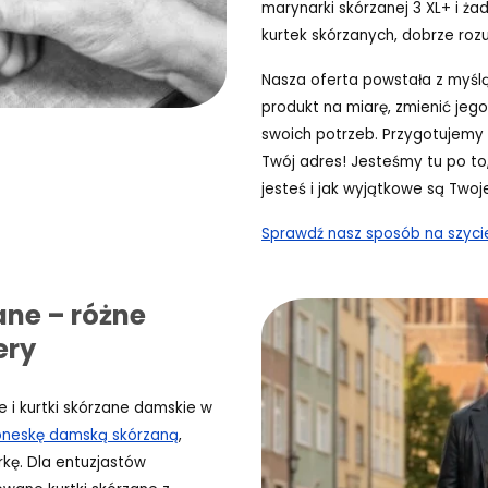
marynarki skórzanej 3 XL+ i ża
kurtek skórzanych, dobrze ro
Nasza oferta powstała z myśl
produkt na miarę, zmienić jeg
swoich potrzeb. Przygotujemy 
Twój adres! Jesteśmy tu po to
jesteś i jak wyjątkowe są Twoj
Sprawdź nasz sposób na szyci
ane – różne
ery
e i kurtki skórzane damskie w
neskę damską skórzaną
,
arkę. Dla entuzjastów