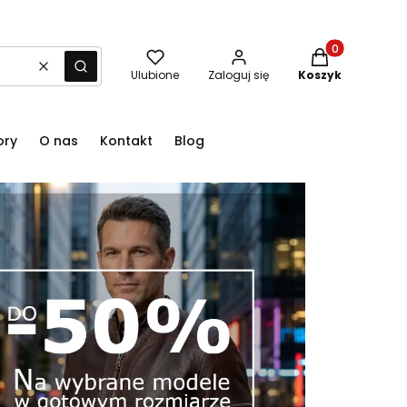
Produkty w kos
Wyczyść
Szukaj
Ulubione
Zaloguj się
Koszyk
ory
O nas
Kontakt
Blog