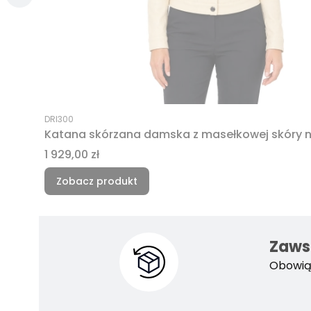
Kod produktu
DRI300
Katana skórzana damska z masełkowej skóry 
Cena
1 929,00 zł
Zobacz produkt
Zawsz
Obowiąz