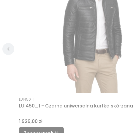
Kod produktu
LUI450_1
LUI450_1 - Czarna uniwersalna kurtka skórzan
Cena
1 929,00 zł
Zobacz produkt