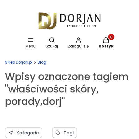
Otwórz wyszukiwarkę
Produkty w koszy
Menu
Szukaj
Zaloguj się
Koszyk
Sklep Dorjan.pl
Blog
Wpisy oznaczone tagiem
"właściwości skóry,
porady,dorj"
Kategorie
Tagi