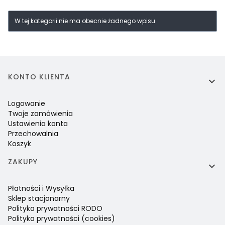
W tej kategorii nie ma obecnie żadnego wpisu
Linki w stopce
KONTO KLIENTA
Logowanie
Twoje zamówienia
Ustawienia konta
Przechowalnia
Koszyk
ZAKUPY
Płatności i Wysyłka
Sklep stacjonarny
Polityka prywatności RODO
Polityka prywatności (cookies)