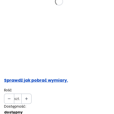
Obwód w biuście (cm)
Opcjonalne
Obwód pasa (cm)
Opcjonalne
Obwód bioder (cm)
Opcjonalne
Sprawdź jak pobrać wymiary.
Ilość
szt.
Dostępność:
dostępny