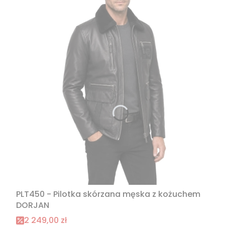
PLT450 - Pilotka skórzana męska z kożuchem
DORJAN
Cena promocyjna
2 249,00 zł