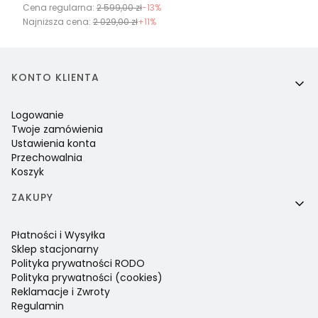
Cena regularna:
2 599,00 zł
-13%
Najniższa cena:
2 029,00 zł
+11%
Linki w stopce
KONTO KLIENTA
Logowanie
Twoje zamówienia
Ustawienia konta
Przechowalnia
Koszyk
ZAKUPY
Płatności i Wysyłka
Sklep stacjonarny
Polityka prywatności RODO
Polityka prywatności (cookies)
Reklamacje i Zwroty
Regulamin