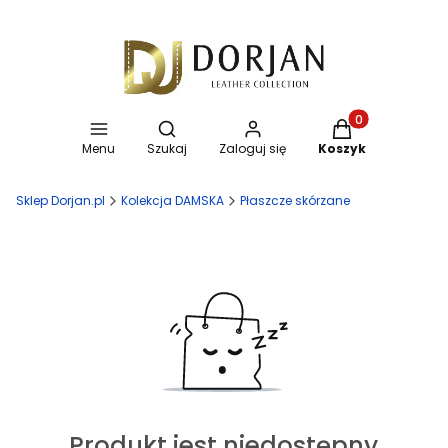
Otwórz wyszukiwarkę
Produkty w koszy
Menu
Szukaj
Zaloguj się
Koszyk
Sklep Dorjan.pl
Kolekcja DAMSKA
Płaszcze skórzane
Produkt jest niedostępny