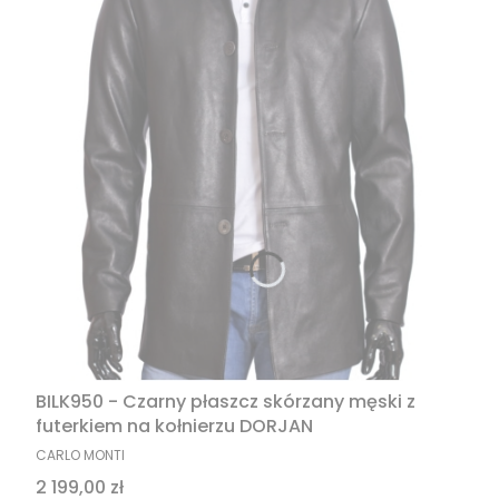
BILK950 - Czarny płaszcz skórzany męski z
futerkiem na kołnierzu DORJAN
PRODUCENT
CARLO MONTI
Cena
2 199,00 zł