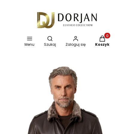
Otwórz wyszukiwarkę
Produkty w koszy
Menu
Szukaj
Zaloguj się
Koszyk