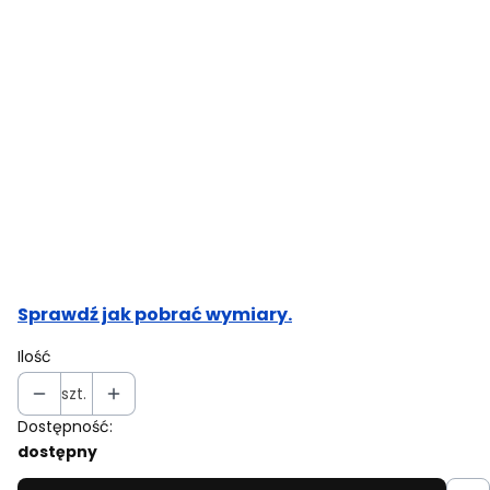
Obwód klatki piersiowej (cm)
Opcjonalne
Obwód pasa (cm)
Opcjonalne
Obwód bioder (cm)
Opcjonalne
Sprawdź jak pobrać wymiary.
Ilość
szt.
Dostępność:
dostępny