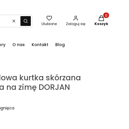
Produkty w kos
Wyczyść
Szukaj
Ulubione
Zaloguj się
Koszyk
ory
O nas
Kontakt
Blog
owa kurtka skórzana
a na zimę DORJAN
agnięca