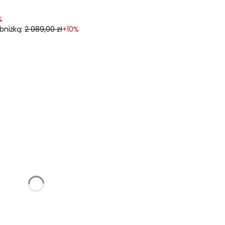
%
bniżką:
2 089,00 zł
+10%
woje wymiary:
óżnić się ceną
 z katalogu poniżej)
Opcjonalne
pcjonalne