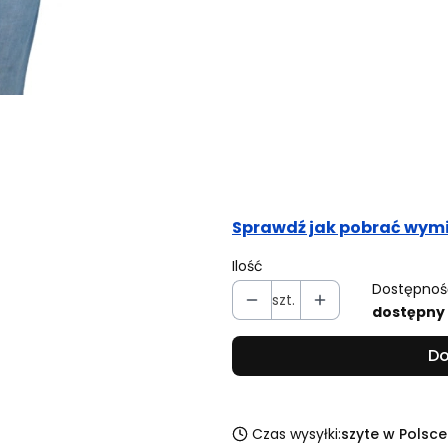
Obwód pasa (cm)
Opcjonalne
Obwód bioder (cm)
Opcjonalne
Sprawdź jak pobrać wymi
Ilość
Dostępnoś
szt.
dostępny
Do
Czas wysyłki:
szyte w Polsce