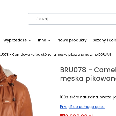
 i Wyprzedaże
Inne
Nowe produkty
Sezony i Kol
RU078 - Camelowa kurtka skórzana męska pikowana na zimę DORJAN
BRU078 - Camel
męska pikowan
100% skóra naturalna, owcza-j
Przejdź do pełnego opisu