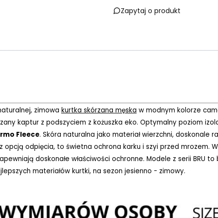
Zapytaj o produkt
naturalnej, zimowa
kurtka skórzana męska
w modnym kolorze camel
zany kaptur z podszyciem z kożuszka eko. Optymalny poziom izolac
rmo Fleece
. Skóra naturalna jako materiał wierzchni, doskonale
o z opcją odpięcia, to świetna ochrona karku i szyi przed mrozem
 zapewniają doskonałe właściwości ochronne. Modele z serii BRU t
jlepszych materiałów kurtki, na sezon jesienno - zimowy.