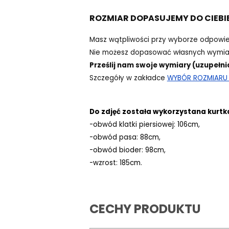
ROZMIAR DOPASUJEMY DO CIEBI
Masz wątpliwości przy wyborze odpowi
Nie możesz dopasować własnych wymiar
Prześlij nam swoje wymiary (uzupełni
Szczegóły w zakładce
WYBÓR ROZMIARU -
Do zdjęć została wykorzystana kurtk
-obwód klatki piersiowej: 106cm,
-obwód pasa: 88cm,
-obwód bioder: 98cm,
-wzrost: 185cm.
CECHY PRODUKTU