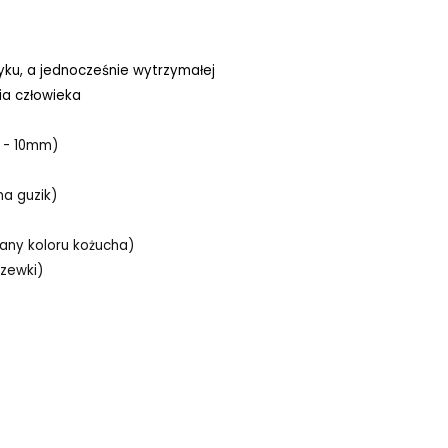
tyku, a jednocześnie wytrzymałej
ia człowieka
 - 10mm)
a guzik)
any koloru kożucha)
zewki)