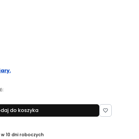
ary.
ć:
daj do koszyka
 w 10 dni roboczych