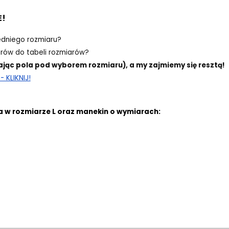
E!
edniego rozmiaru?
ów do tabeli rozmiarów?
ając pola pod wyborem rozmiaru), a my zajmiemy się resztą!
 KLIKNIJ!
a w rozmiarze L oraz manekin o wymiarach: