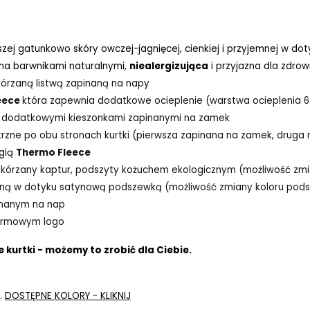
szej gatunkowo skóry owczej-jagnięcej, cienkiej i przyjemnej w do
ona barwnikami naturalnymi,
niealergizująca
i przyjazna dla zdrow
kórzaną listwą zapinaną na napy
eece
która zapewnia dodatkowe ocieplenie (warstwa ocieplenia 6
 z dodatkowymi kieszonkami zapinanymi na zamek
rzne po obu stronach kurtki (pierwsza zapinana na zamek, druga n
ogią
Thermo Fleece
kórzany kaptur, podszyty kożuchem ekologicznym (możliwość zmi
ną w dotyku satynową podszewką (możliwość zmiany koloru pods
inanym na nap
irmowym logo
 kurtki - możemy to zrobić dla Ciebie.
.
DOSTĘPNE KOLORY - KLIKNIJ