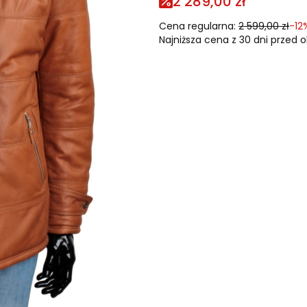
2 289,00 zł
Cena regularna:
2 599,00 zł
-12
Najniższa cena z 30 dni przed o
Wybierz rozmiar i podaj s
Poszczególne warianty mogą r
*
Rozmiar
Wybierz
Kolor niestandardowy (wpisz nr
Wzrost (cm)
Opcjonalne
Obwód klatki piersiowej (cm)
O