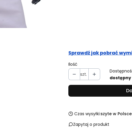
Obwód pasa (cm)
Opcjonalne
Obwód bioder (cm)
Opcjonalne
Sprawdź jak pobrać wymi
Ilość
Dostępnoś
szt.
dostępny
Do
Czas wysyłki:
szyte w Polsce
Zapytaj o produkt