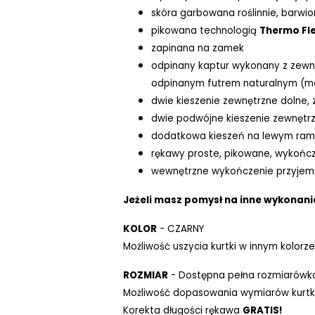
skóra garbowana roślinnie, barwi
pikowana technologią
Thermo Fl
zapinana na zamek
odpinany kaptur wykonany z zewną
odpinanym futrem naturalnym (moż
dwie kieszenie zewnętrzne dolne,
dwie podwójne kieszenie zewnętrz
dodatkowa kieszeń na lewym rami
rękawy proste, pikowane, wykoń
wewnętrzne wykończenie przyjem
Jeżeli masz pomysł na inne wykonanie
KOLOR
- CZARNY
Możliwość uszycia kurtki w innym kolorze
ROZMIAR
- Dostępna pełna rozmiarówk
Możliwość dopasowania wymiarów kurtki
Korekta długości rękawa
GRATIS!