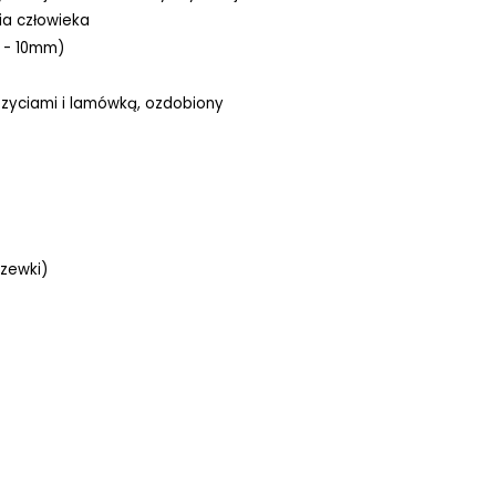
ia człowieka
 - 10mm)
szyciami i lamówką, ozdobiony
zewki)