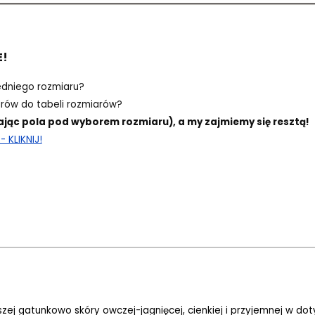
E!
edniego rozmiaru?
ów do tabeli rozmiarów?
ając pola pod wyborem rozmiaru), a my zajmiemy się resztą!
 KLIKNIJ!
szej gatunkowo skóry owczej-jagnięcej, cienkiej i przyjemnej w do