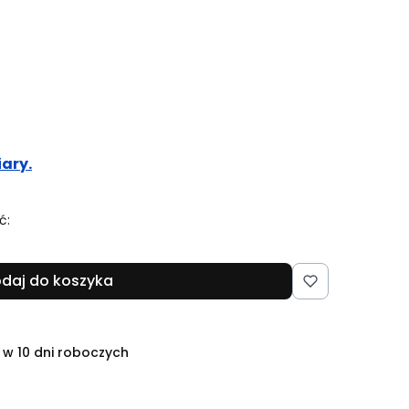
ary.
ć:
daj do koszyka
 w 10 dni roboczych