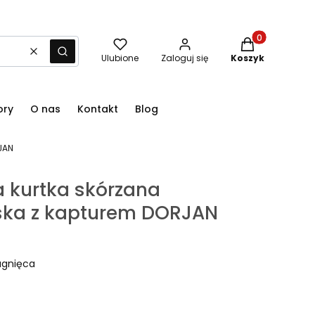
Produkty w kos
Wyczyść
Szukaj
Ulubione
Zaloguj się
Koszyk
ory
O nas
Kontakt
Blog
JAN
 kurtka skórzana
ska z kapturem DORJAN
agnięca