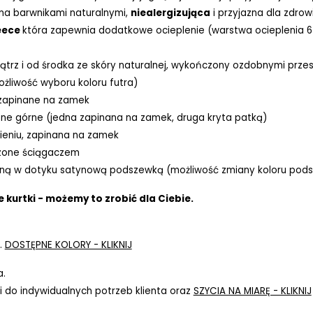
ona barwnikami naturalnymi,
niealergizująca
i przyjazna dla zdrow
eece
która zapewnia dodatkowe ocieplenie (warstwa ocieplenia 6
trz i od środka ze skóry naturalnej, wykończony ozdobnymi prze
liwość wyboru koloru futra)
 zapinane na zamek
ne górne (jedna zapinana na zamek, druga kryta patką)
eniu, zapinana na zamek
czone ściągaczem
ną w dotyku satynową podszewką (możliwość zmiany koloru pods
 kurtki - możemy to zrobić dla Ciebie.
.
DOSTĘPNE KOLORY - KLIKNIJ
a.
 do indywidualnych potrzeb klienta oraz
SZYCIA NA MIARĘ - KLIKNIJ