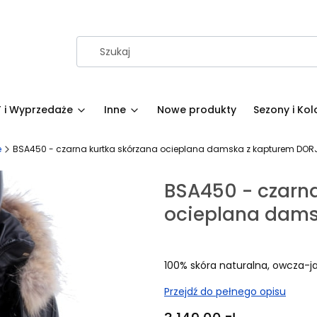
 i Wyprzedaże
Inne
Nowe produkty
Sezony i Kol
e
BSA450 - czarna kurtka skórzana ocieplana damska z kapturem DOR
BSA450 - czarna
ocieplana dam
100% skóra naturalna, owcza-j
Przejdź do pełnego opisu