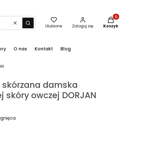
Produkty w kos
Wyczyść
Szukaj
Ulubione
Zaloguj się
Koszyk
ory
O nas
Kontakt
Blog
AN
a skórzana damska
ej skóry owczej DORJAN
agnięca