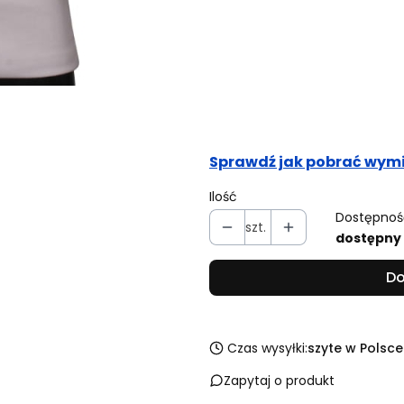
Obwód pasa (cm)
Opcjonalne
Obwód bioder (cm)
Opcjonalne
Sprawdź jak pobrać wymi
Ilość
Dostępnoś
szt.
dostępny
Do
Czas wysyłki:
szyte w Polsce
Zapytaj o produkt