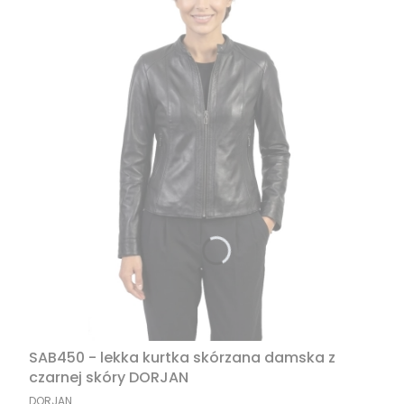
SAB450 - lekka kurtka skórzana damska z
czarnej skóry DORJAN
PRODUCENT
DORJAN