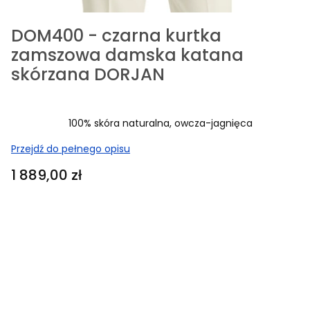
DOM400 - czarna kurtka
zamszowa damska katana
skórzana DORJAN
100% skóra naturalna, owcza-jagnięca
Przejdź do pełnego opisu
Cena
1 889,00 zł
Wybierz rozmiar i podaj swoje wymiary:
Poszczególne warianty mogą różnić się ceną
*
Rozmiar
Wybierz