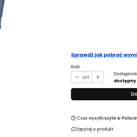
Obwód pasa (cm)
Opcjonalne
Obwód bioder (cm)
Opcjonalne
Sprawdź jak pobrać wymi
Ilość
Dostępnoś
szt.
dostępny
Do
Czas wysyłki:
szyte w Polsce
Zapytaj o produkt