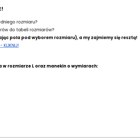
E!
edniego rozmiaru?
ów do tabeli rozmiarów?
ając pola pod wyborem rozmiaru), a my zajmiemy się resztą!
 KLIKNIJ!
a w rozmiarze L oraz manekin o wymiarach: