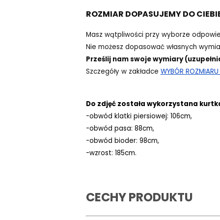
ROZMIAR DOPASUJEMY DO CIEBI
Masz wątpliwości przy wyborze odpowi
Nie możesz dopasować własnych wymiar
Prześlij nam swoje wymiary (uzupełni
Szczegóły w zakładce
WYBÓR ROZMIARU -
Do zdjęć została wykorzystana kurtk
-obwód klatki piersiowej: 106cm,
-obwód pasa: 88cm,
-obwód bioder: 98cm,
-wzrost: 185cm.
CECHY PRODUKTU