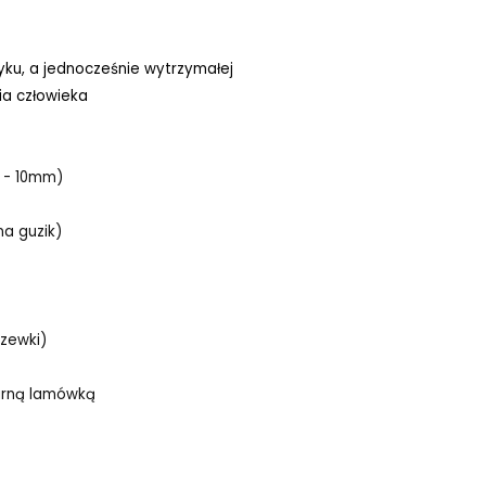
tyku, a jednocześnie wytrzymałej
ia człowieka
 - 10mm)
a guzik)
zewki)
zarną lamówką