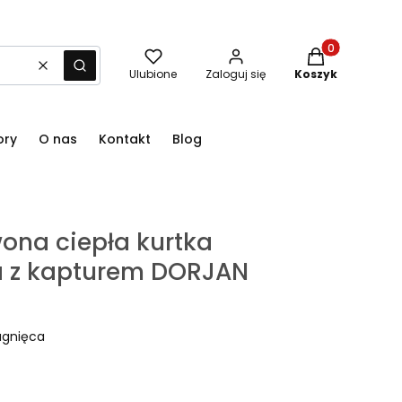
Produkty w kos
Wyczyść
Szukaj
Ulubione
Zaloguj się
Koszyk
ory
O nas
Kontakt
Blog
ona ciepła kurtka
 z kapturem DORJAN
agnięca