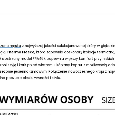
rzana męska
z najwyższej jakości selekcjonowanej skóry w głęboki
ogią
Thermo Fleece
, która zapewnia doskonałą izolację termiczną
niż siostrzany model FRA467, zapewnia większy komfort przy niskic
roni szyję i kark przed wiatrem. Skórzany kaptur z możliwością od
sezonie jesienno-zimowym. Połączenie nowoczesnego kroju z najw
ne poczucie ekskluzywności i stylu.