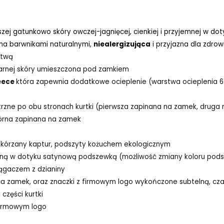
szej gatunkowo skóry owczej-jagnięcej, cienkiej i przyjemnej w do
ona barwnikami naturalnymi,
niealergizująca
i przyjazna dla zdrow
stwą
zarnej skóry umieszczona pod zamkiem
eece
która zapewnia dodatkowe ocieplenie (warstwa ocieplenia 6
rzne po obu stronach kurtki (pierwsza zapinana na zamek, druga n
órna zapinana na zamek
skórzany kaptur, podszyty kożuchem ekologicznym
ną w dotyku satynową podszewką (możliwość zmiany koloru pods
ągaczem z dzianiny
jąca zamek, oraz znaczki z firmowym logo wykończone subtelną, c
części kurtki
irmowym logo