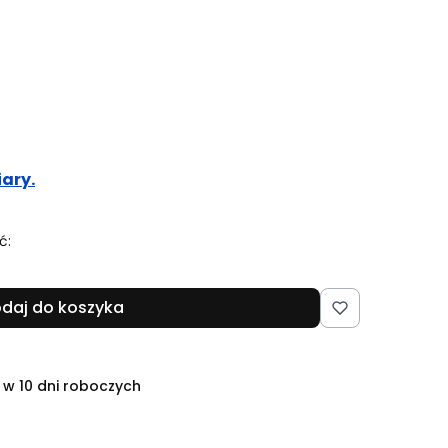
ary.
ć:
daj do koszyka
 w 10 dni roboczych