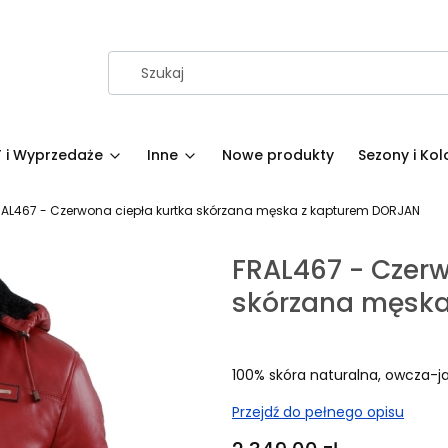
 i Wyprzedaże
Inne
Nowe produkty
Sezony i Kol
RAL467 - Czerwona ciepła kurtka skórzana męska z kapturem DORJAN
FRAL467 - Czerw
skórzana męska
100% skóra naturalna, owcza-j
Przejdź do pełnego opisu