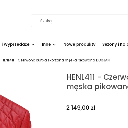
 i Wyprzedaże
Inne
Nowe produkty
Sezony i Kol
HENL411 - Czerwona kurtka skórzana męska pikowana DORJAN
HENL411 - Czerw
męska pikowan
Cena
2 149,00 zł
Wybierz rozmiar i podaj s