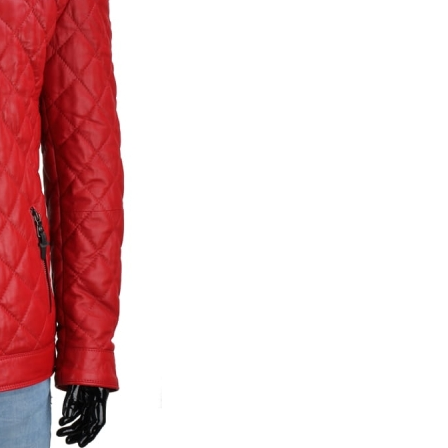
Poszczególne warianty mogą r
*
Rozmiar
Wybierz
Kolor niestandardowy (wpisz nr
Wzrost (cm)
Opcjonalne
Obwód klatki piersiowej (cm)
O
Obwód pasa (cm)
Opcjonalne