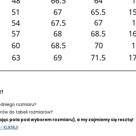
E!
edniego rozmiaru?
ów do tabeli rozmiarów?
ając pola pod wyborem rozmiaru), a my zajmiemy się resztą!
 KLIKNIJ!