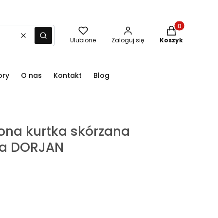
Produkty w kos
Wyczyść
Szukaj
Ulubione
Zaloguj się
Koszyk
ory
O nas
Kontakt
Blog
ona kurtka skórzana
a DORJAN
woje wymiary: