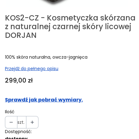
KOS2-CZ - Kosmetyczka skórzana
z naturalnej czarnej skóry licowej
DORJAN
100% skóra naturalna, owcza-jagnięca
Przejdź do pełnego opisu
Cena
299,00 zł
Sprawdź jak pobrać wymiary.
Ilość
szt.
Dostępność:
dostępny