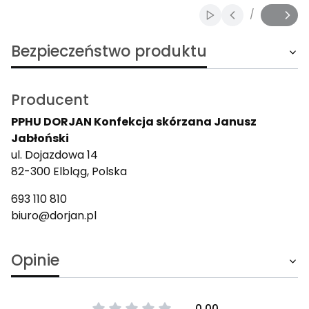
/
Włącz automatyczn
Slajd
z
Bezpieczeństwo produktu
Producent
PPHU DORJAN Konfekcja skórzana Janusz
Jabłoński
ul. Dojazdowa 14
82-300 Elbląg, Polska
693 110 810
biuro@dorjan.pl
Opinie
0.00