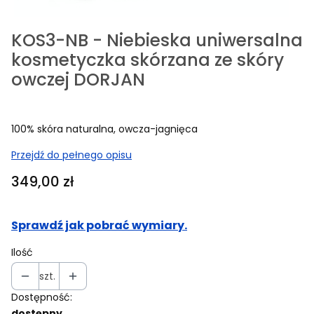
KOS3-NB - Niebieska uniwersalna
kosmetyczka skórzana ze skóry
owczej DORJAN
100% skóra naturalna, owcza-jagnięca
Przejdź do pełnego opisu
Cena
349,00 zł
Sprawdź jak pobrać wymiary.
Ilość
szt.
Dostępność:
dostępny