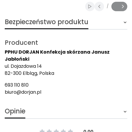
/
Włącz automatyczn
Slajd
z
Bezpieczeństwo produktu
Producent
PPHU DORJAN Konfekcja skórzana Janusz
Jabłoński
ul. Dojazdowa 14
82-300 Elbląg, Polska
693 110 810
biuro@dorjan.pl
Opinie
0.00