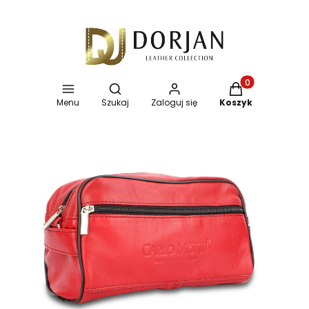
Otwórz wyszukiwarkę
Produkty w koszy
Menu
Szukaj
Zaloguj się
Koszyk