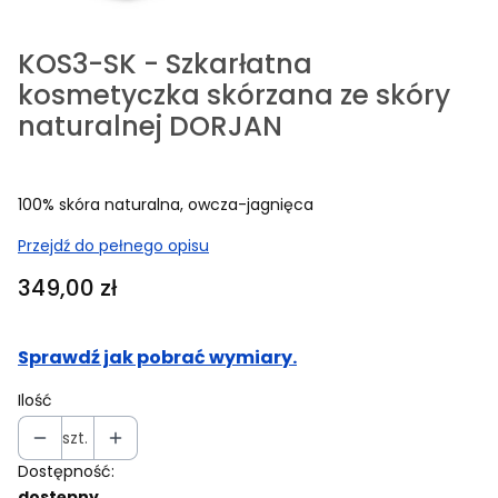
KOS3-SK - Szkarłatna
kosmetyczka skórzana ze skóry
naturalnej DORJAN
100% skóra naturalna, owcza-jagnięca
Przejdź do pełnego opisu
Cena
349,00 zł
Sprawdź jak pobrać wymiary.
Ilość
szt.
Dostępność:
dostępny