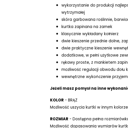
wykorzystanie do produkcji najlep
wytrzymałej
skóra garbowana roślinnie, barwi
kurtka zapinana na zamek
klasycznie wykładany kołnierz
dwie kieszenie przednie dolne, za
dwie praktyczne kieszenie wewnęt
dodatkowe, w pełni użytkowe zewn
rękawy proste, z mankietem zapi
możliwość regulacji obwodu dołu 
wewnętrzne wykończenie przyjem
Jeżeli masz pomysł na inne wykonanie
KOLOR
- BRĄZ
Możliwość uszycia kurtki w innym kolorze
ROZMIAR
- Dostępna pełna rozmiarówk
Możliwość dopasowania wymiarów kurtki