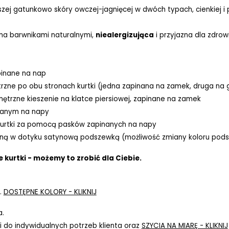
szej gatunkowo skóry owczej-jagnięcej w dwóch typach, cienkiej i
ona barwnikami naturalnymi,
niealergizująca
i przyjazna dla zdrow
pinane na nap
rzne po obu stronach kurtki (jedna zapinana na zamek, druga na g
ętrzne kieszenie na klatce piersiowej, zapinane na zamek
nanym na napy
kurtki za pomocą pasków zapinanych na napy
ną w dotyku satynową podszewką (możliwość zmiany koloru pods
 kurtki - możemy to zrobić dla Ciebie.
.
DOSTĘPNE KOLORY - KLIKNIJ
a.
 do indywidualnych potrzeb klienta oraz
SZYCIA NA MIARĘ - KLIKNIJ