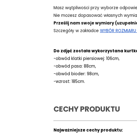
Masz wątpliwości przy wyborze odpowi
Nie możesz dopasować własnych wymiar
Prześlij nam swoje wymiary (uzupełni
Szczegóły w zakładce
WYBÓR ROZMIARU -
Do zdjęć została wykorzystana kurtk
-obwód klatki piersiowej: 106cm,
-obwód pasa: 88cm,
-obwód bioder: 98cm,
-wzrost: 185cm.
CECHY PRODUKTU
Najważniejsze cechy produktu: