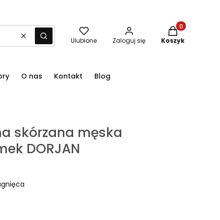
Produkty w kos
Wyczyść
Szukaj
Ulubione
Zaloguj się
Koszyk
ory
O nas
Kontakt
Blog
na skórzana męska
amek DORJAN
agnięca