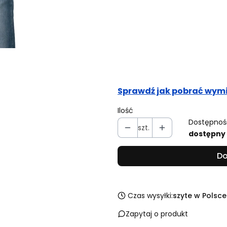
Obwód pasa (cm)
Opcjonalne
Obwód bioder (cm)
Opcjonalne
Sprawdź jak pobrać wymi
Ilość
Dostępnoś
szt.
dostępny
Do
Czas wysyłki:
szyte w Polsce
Zapytaj o produkt