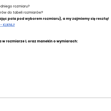
edniego rozmiaru?
ów do tabeli rozmiarów?
ając pola pod wyborem rozmiaru), a my zajmiemy się resztą!
 KLIKNIJ!
a w rozmiarze L oraz manekin o wymiarach: