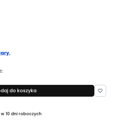
ary.
ć:
daj do koszyka
 w 10 dni roboczych