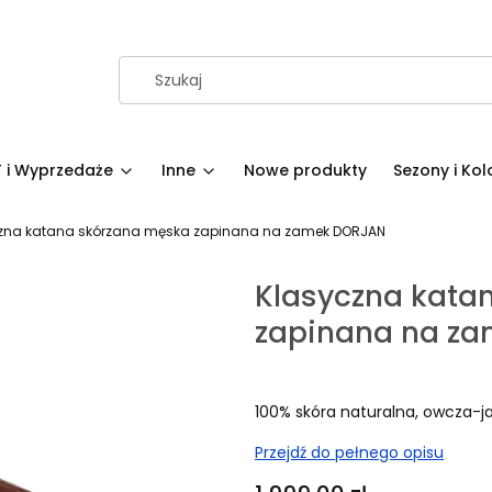
 i Wyprzedaże
Inne
Nowe produkty
Sezony i Kol
zna katana skórzana męska zapinana na zamek DORJAN
Klasyczna kata
zapinana na z
100% skóra naturalna, owcza-j
Przejdź do pełnego opisu