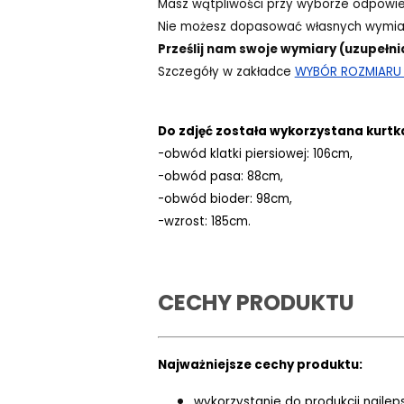
Masz wątpliwości przy wyborze odpowi
Nie możesz dopasować własnych wymiar
Prześlij nam swoje wymiary (uzupełni
Szczegóły w zakładce
WYBÓR ROZMIARU -
Do zdjęć została wykorzystana kurtk
-obwód klatki piersiowej: 106cm,
-obwód pasa: 88cm,
-obwód bioder: 98cm,
-wzrost: 185cm.
CECHY PRODUKTU
Najważniejsze cechy produktu:
wykorzystanie do produkcji najlep