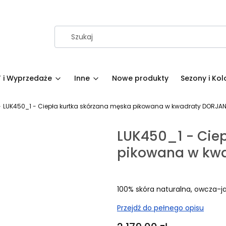
 i Wyprzedaże
Inne
Nowe produkty
Sezony i Kol
LUK450_1 - Ciepła kurtka skórzana męska pikowana w kwadraty DORJA
LUK450_1 - Cie
pikowana w kw
100% skóra naturalna, owcza-j
Przejdź do pełnego opisu