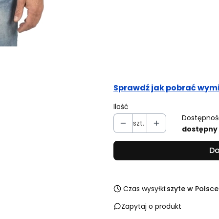
Obwód pasa (cm)
Opcjonalne
Obwód bioder (cm)
Opcjonalne
Sprawdź jak pobrać wymi
Ilość
Dostępnoś
szt.
dostępny
Do
Czas wysyłki:
szyte w Polsce
Zapytaj o produkt