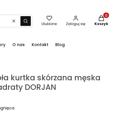
Produkty w kos
Wyczyść
Szukaj
Ulubione
Zaloguj się
Koszyk
ory
O nas
Kontakt
Blog
N
pła kurtka skórzana męska
adraty DORJAN
agnięca