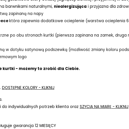
ona barwnikami naturalnymi,
niealergizująca
i przyjazna dla zdrow
istwą zapinaną na napy
eece
która zapewnia dodatkowe ocieplenie (warstwa ocieplenia 6
rzne po obu stronach kurtki (pierwsza zapinana na zamek, druga n
ną w dotyku satynową podszewką (możliwość zmiany koloru pods
irmowym logo
 kurtki - możemy to zrobić dla Ciebie.
.
DOSTĘPNE KOLORY - KLIKNIJ
a.
 do indywidualnych potrzeb klienta oraz
SZYCIA NA MIARĘ - KLIKNIJ
ługuje gwarancja 12 MIESIĘCY