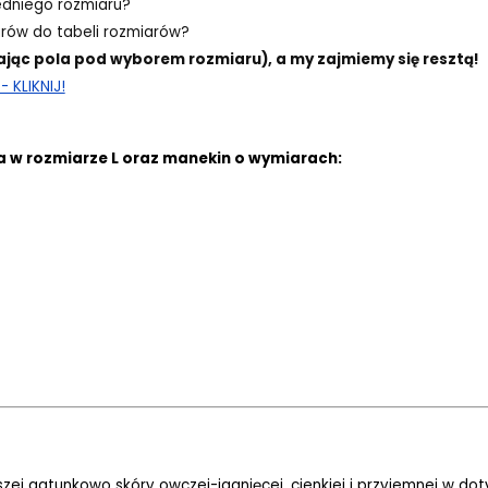
edniego rozmiaru?
ów do tabeli rozmiarów?
ając pola pod wyborem rozmiaru), a my zajmiemy się resztą!
 KLIKNIJ!
a w rozmiarze L oraz manekin o wymiarach:
szej gatunkowo skóry owczej-jagnięcej, cienkiej i przyjemnej w do