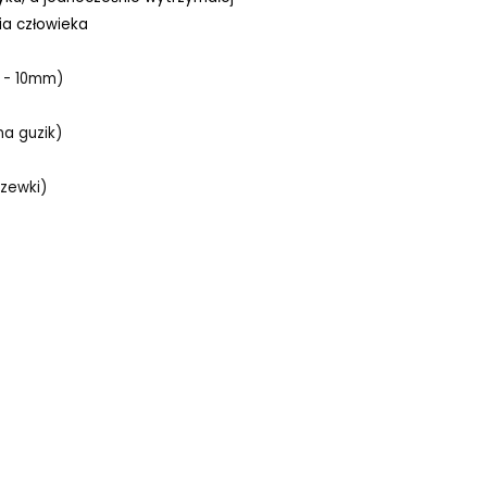
ia człowieka
 - 10mm)
a guzik)
zewki)