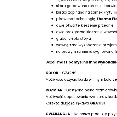
skóra garbowana roślinnie, barwi
kurtka zapinana na zamek kryty l
pikowana technologią
Thermo Fl
dwie otwarte kieszenie przednie
dwie praktyczne kieszenie wewnęt
gruba, ciepła stójka
wewnętrzne wykończenie przyjem
na prawym ramieniu sygnowana f
Jeżeli masz pomysł na inne wykonanie
KOLOR
- CZARNY
Możliwość uszycia kurtki w innym kolorze
ROZMIAR
- Dostępna pełna rozmiarówk
Możliwość dopasowania wymiarów kurtki
Korekta długości rękawa
GRATIS!
GWARANCJA
- Na nasze produkty przys