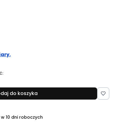
ary.
ć:
daj do koszyka
 w 10 dni roboczych