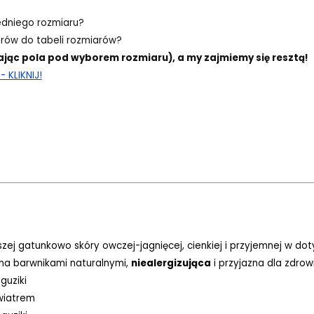
edniego rozmiaru?
ów do tabeli rozmiarów?
ając pola pod wyborem rozmiaru), a my zajmiemy się resztą!
 KLIKNIJ!
szej gatunkowo skóry owczej-jagnięcej, cienkiej i przyjemnej w do
ona barwnikami naturalnymi,
niealergizująca
i przyjazna dla zdrow
guziki
 wiatrem