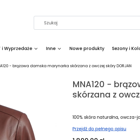
 i Wyprzedaże
Inne
Nowe produkty
Sezony i Kol
A120 - brązowa damska marynarka skórzana z owczej skóry DORJAN
MNA120 - brąz
skórzana z owc
100% skóra naturalna, owcza-j
Przejdź do pełnego opisu