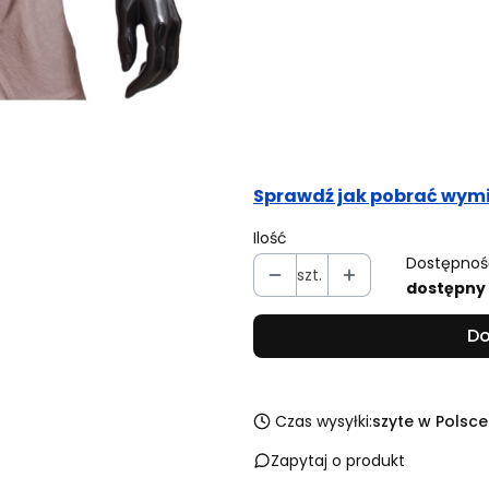
Obwód pasa (cm)
Opcjonalne
Obwód bioder (cm)
Opcjonalne
Sprawdź jak pobrać wymi
Ilość
Dostępnoś
szt.
dostępny
Do
Czas wysyłki:
szyte w Polsce
Zapytaj o produkt