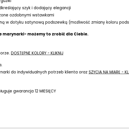
guziki
kreślający szyk i dodający elegancji
czone ozdobnymi wstawkami
ną w dotyku satynową podszewką (możliwość zmiany koloru pods
e marynarki- możemy to zrobić dla Ciebie.
lorze.
DOSTĘPNE KOLORY - KLIKNIJ
a.
rki do indywidualnych potrzeb klienta oraz
SZYCIA NA MIARĘ - KL
ługuje gwarancja 12 MIESIĘCY