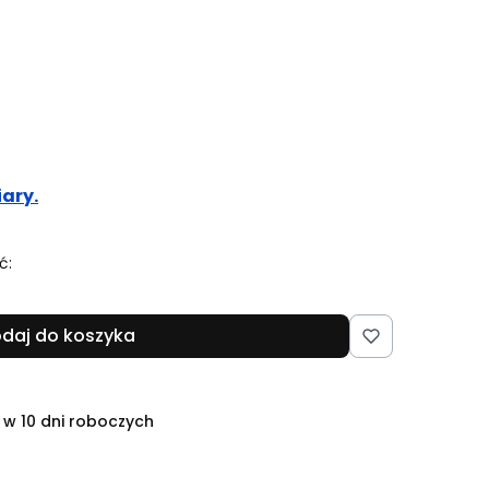
ary.
ć:
daj do koszyka
 w 10 dni roboczych