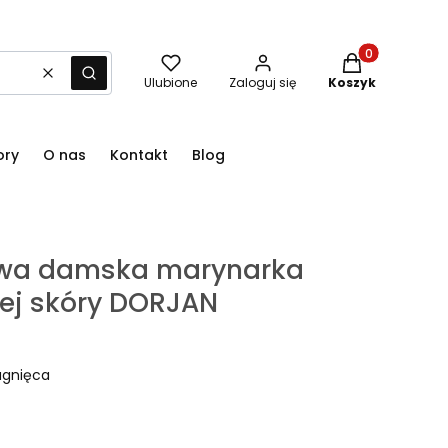
Produkty w kos
Wyczyść
Szukaj
Ulubione
Zaloguj się
Koszyk
ory
O nas
Kontakt
Blog
owa damska marynarka
zej skóry DORJAN
agnięca