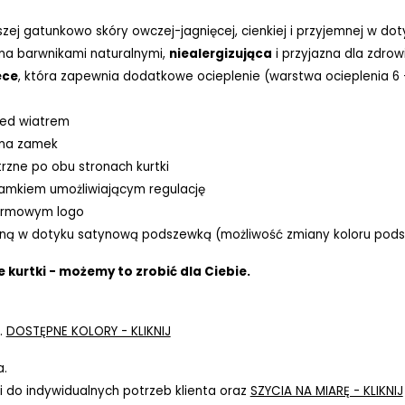
szej gatunkowo skóry owczej-jagnięcej, cienkiej i przyjemnej w do
ona barwnikami naturalnymi,
niealergizująca
i przyjazna dla zdrow
ece
, która zapewnia dodatkowe ocieplenie (warstwa ocieplenia 6
zed wiatrem
 na zamek
rzne po obu stronach kurtki
amkiem umożliwiającym regulację
irmowym logo
ną w dotyku satynową podszewką (możliwość zmiany koloru pods
 kurtki - możemy to zrobić dla Ciebie.
.
DOSTĘPNE KOLORY - KLIKNIJ
a.
 do indywidualnych potrzeb klienta oraz
SZYCIA NA MIARĘ - KLIKNIJ