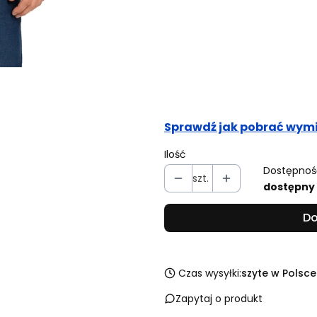
Obwód pasa (cm)
Opcjonalne
Obwód bioder (cm)
Opcjonalne
Sprawdź jak pobrać wymi
Ilość
Dostępnoś
szt.
dostępny
Do
Czas wysyłki:
szyte w Polsce
Zapytaj o produkt