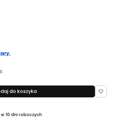
ary.
ć:
daj do koszyka
 w 10 dni roboczych