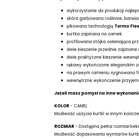
wykorzystanie do produkcji najlep
skóra garbowana roślinnie, barwi
pikowana technologią
Termo Fle
kurtka zapinana na zamek
profilowana stójka osłaniająca pr
dwie kieszenie przednie zapinane
dwie praktyczne kieszenie wewnęt
rękawy wykończone eleganckim z
na prawym ramieniu sygnowana f
wewnętrzne wykończenie przyjem
Jeżeli masz pomysł na inne wykonanie
KOLOR
- CAMEL
Możliwość uszycia kurtki w innym kolorze
ROZMIAR
- Dostępna pełna rozmiarówk
Możliwość dopasowania wymiarów kurtki