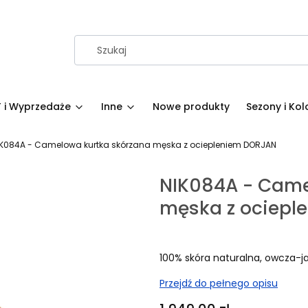
 i Wyprzedaże
Inne
Nowe produkty
Sezony i Kol
IK084A - Camelowa kurtka skórzana męska z ociepleniem DORJAN
NIK084A - Came
męska z ociepl
100% skóra naturalna, owcza-j
Przejdź do pełnego opisu