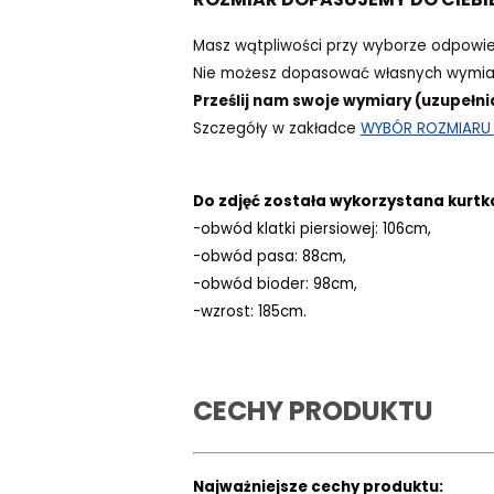
Masz wątpliwości przy wyborze odpowi
Nie możesz dopasować własnych wymiar
Prześlij nam swoje wymiary (uzupełni
Szczegóły w zakładce
WYBÓR ROZMIARU -
Do zdjęć została wykorzystana kurtk
-obwód klatki piersiowej: 106cm,
-obwód pasa: 88cm,
-obwód bioder: 98cm,
-wzrost: 185cm.
CECHY PRODUKTU
Najważniejsze cechy produktu: