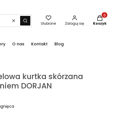
Produkty w kos
Wyczyść
Szukaj
Ulubione
Zaloguj się
Koszyk
ory
O nas
Kontakt
Blog
lowa kurtka skórzana
eniem DORJAN
agnięca