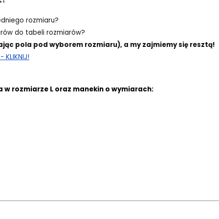
edniego rozmiaru?
ów do tabeli rozmiarów?
ając pola pod wyborem rozmiaru), a my zajmiemy się resztą!
 KLIKNIJ!
a w rozmiarze L oraz manekin o wymiarach: