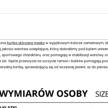
czna
kurtka skórzana męska
w wyjątkowym kolorze camelowym, idea
ej jakości warstwa ocieplająca, którą dobraliśmy pod kątem uniw
sportowego charakteru, oraz pomagają w stabilizacji warstwy oci
e lat. Gęste przeszycia na szczycie ramion i barków pomagają pod
rsalną kurtkę, sprawdzającą się od wczesnej jesieni, aż do pierwsz