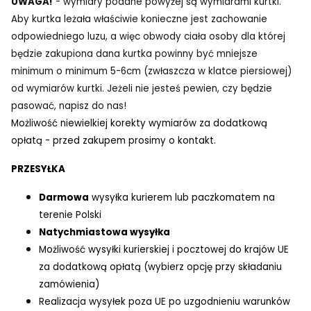
UWAGA!
- wymiary podane powyżej są wymiarami kurtki.
Aby kurtka leżała właściwie konieczne jest zachowanie
odpowiedniego luzu, a więc obwody ciała osoby dla której
będzie zakupiona dana kurtka powinny być mniejsze
minimum o minimum 5-6cm (zwłaszcza w klatce piersiowej)
od wymiarów kurtki. Jeżeli nie jesteś pewien, czy będzie
pasować, napisz do nas!
Możliwość niewielkiej korekty wymiarów za dodatkową
opłatą - przed zakupem prosimy o kontakt.
PRZESYŁKA
Darmowa
wysyłka kurierem lub paczkomatem na
terenie Polski
Natychmiastowa wysyłka
Możliwość wysyłki kurierskiej i pocztowej do krajów UE
za dodatkową opłatą (wybierz opcję przy składaniu
zamówienia)
Realizacja wysyłek poza UE po uzgodnieniu warunków