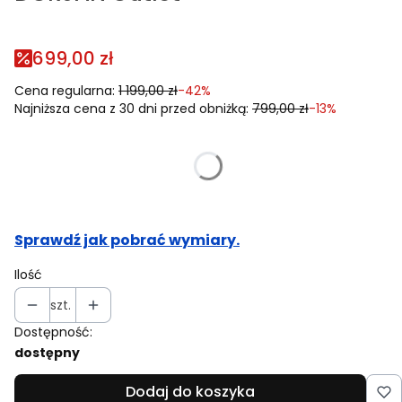
699,00 zł
Cena regularna:
1 199,00 zł
-42%
Najniższa cena z 30 dni przed obniżką:
799,00 zł
-13%
Wybierz rozmiar i podaj swoje wymiary:
Poszczególne warianty mogą różnić się ceną
Sprawdź jak pobrać wymiary.
Ilość
szt.
Dostępność:
dostępny
Dodaj do koszyka