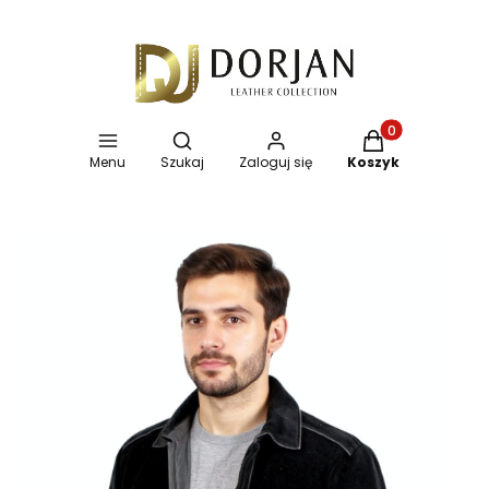
Otwórz wyszukiwarkę
Produkty w koszy
Menu
Szukaj
Zaloguj się
Koszyk