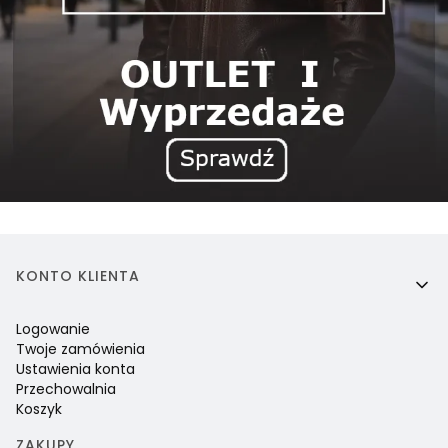
Linki w stopce
KONTO KLIENTA
Logowanie
Twoje zamówienia
Ustawienia konta
Przechowalnia
Koszyk
ZAKUPY