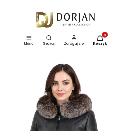
Otwórz wyszukiwarkę
Produkty w koszy
Menu
Szukaj
Zaloguj się
Koszyk