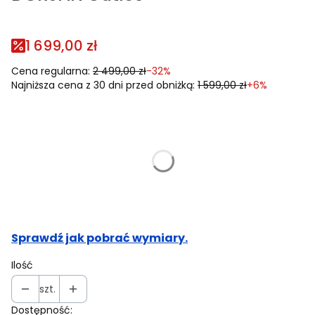
1 699,00 zł
Cena regularna:
2 499,00 zł
-32%
Najniższa cena z 30 dni przed obniżką:
1 599,00 zł
+6%
Wybierz rozmiar i podaj swoje wymiary:
Poszczególne warianty mogą różnić się ceną
Rozmiar
Opcjonalne
Nie wybieram
XS
Sprawdź jak pobrać wymiary.
Ilość
szt.
Dostępność: