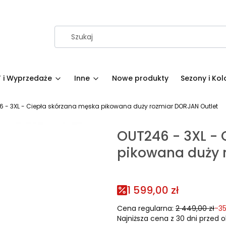
 i Wyprzedaże
Inne
Nowe produkty
Sezony i Kol
 - 3XL - Ciepła skórzana męska pikowana duży rozmiar DORJAN Outlet
OUT246 - 3XL -
pikowana duży 
1 599,00 zł
Cena regularna:
2 449,00 zł
-3
Najniższa cena z 30 dni przed o