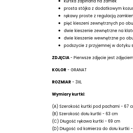
kurtka zapinana na zamek
prosta stójka z dodatkowym kożu
rękawy proste z regulacją zamkie
pięć kieszeni zewnętrznych po obu
dwie kieszenie zewnętrzne na klat
dwie kieszenie wewnętrzne po obu
podszycie z przyjemnej w dotyku
ZDJĘCIA
- Pierwsze zdjęcie jest zdjęc
KOLOR
- GRANAT
ROZMIAR
- 3XL
Wymiary kurtki
:
(A) Szerokość kurtki pod pachami - 67 
(B) Szerokość dołu kurtki - 63 cm
(C) Długość rękawa kurtki - 69 cm
(D) Długość od kołnierza do dołu kurtki 