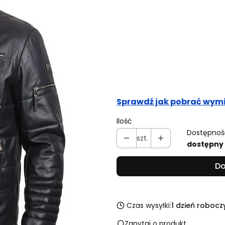
Wybierz rozmiar i podaj s
Poszczególne warianty mogą r
Rozmiar
Opcjonalne
Nie wybieram
3XL
Sprawdź jak pobrać wymi
Ilość
Dostępnoś
szt.
dostępny
Do
Czas wysyłki:
1 dzień robocz
Zapytaj o produkt