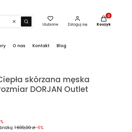
Produkty w kos
Wyczyść
Szukaj
Ulubione
Zaloguj się
Koszyk
ory
O nas
Kontakt
Blog
 Ciepła skórzana męska
rozmiar DORJAN Outlet
5%
bniżką:
1 699,00 zł
-6%