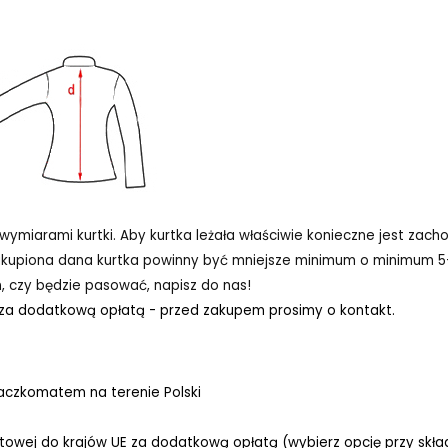
miarami kurtki. Aby kurtka leżała właściwie konieczne jest zach
zakupiona dana kurtka powinny być mniejsze minimum o minimum 5-
n, czy będzie pasować, napisz do nas!
 za dodatkową opłatą - przed zakupem prosimy o kontakt.
aczkomatem na terenie Polski
ocztowej do krajów UE za dodatkową opłatą (wybierz opcję przy skł