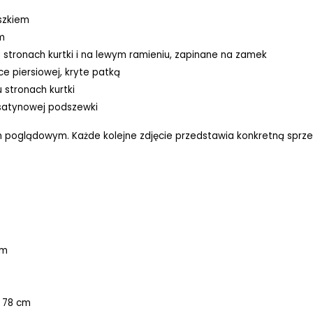
szkiem
m
 stronach kurtki i na lewym ramieniu, zapinane na zamek
ce piersiowej, kryte patką
 stronach kurtki
 satynowej podszewki
iem poglądowym. Każde kolejne zdjęcie przedstawia konkretną sprz
cm
- 78 cm