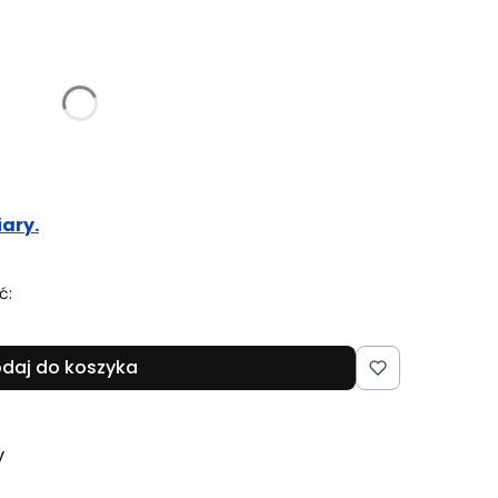
woje wymiary:
óżnić się ceną
ary.
ć:
daj do koszyka
y