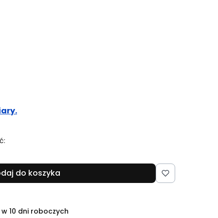
ary.
ć:
daj do koszyka
 w 10 dni roboczych