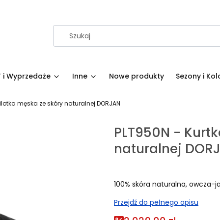
 i Wyprzedaże
Inne
Nowe produkty
Sezony i Kol
pilotka męska ze skóry naturalnej DORJAN
PLT950N - Kurtk
naturalnej DOR
100% skóra naturalna, owcza-j
Przejdź do pełnego opisu