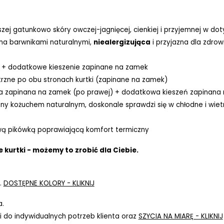
szej gatunkowo skóry owczej-jagnięcej, cienkiej i przyjemnej w do
ona barwnikami naturalnymi,
niealergizująca
i przyjazna dla zdrow
i + dodatkowe kieszenie zapinane na zamek
rzne po obu stronach kurtki (zapinane na zamek)
 zapinana na zamek (po prawej) + dodatkowa kieszeń zapinana na
ny kożuchem naturalnym, doskonale sprawdzi się w chłodne i wiet
ą pikówką poprawiającą komfort termiczny
 kurtki - możemy to zrobić dla Ciebie.
.
DOSTĘPNE KOLORY - KLIKNIJ
a.
 do indywidualnych potrzeb klienta oraz
SZYCIA NA MIARĘ - KLIKNIJ