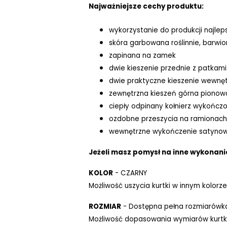
Najważniejsze cechy produktu:
wykorzystanie do produkcji najlep
skóra garbowana roślinnie, barwi
zapinana na zamek
dwie kieszenie przednie z patkam
dwie
praktyczne kieszenie wewnęt
zewnętrzna kieszeń górna pionowa
ciepły odpinany kołnierz wykończo
ozdobne przeszycia na ramionach
wewnętrzne wykończenie satynow
Jeżeli masz pomysł na inne wykonanie
KOLOR
- CZARNY
Możliwość uszycia kurtki w innym kolorze
ROZMIAR
- Dostępna pełna rozmiarówk
Możliwość dopasowania wymiarów kurtki