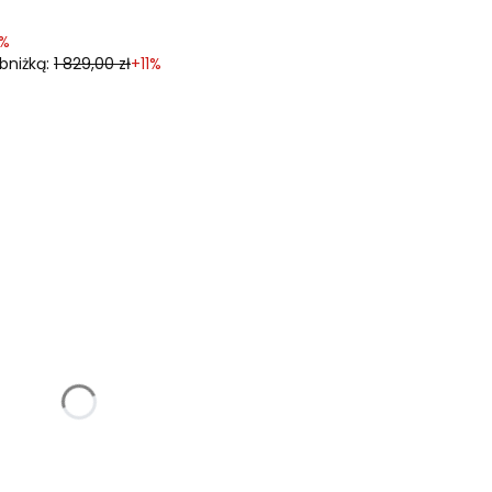
7%
bniżką:
1 829,00 zł
+11%
woje wymiary:
óżnić się ceną
 z katalogu poniżej)
Opcjonalne
pcjonalne