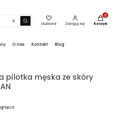
Produkty w kos
Wyczyść
Szukaj
Ulubione
Zaloguj się
Koszyk
ory
O nas
Kontakt
Blog
a pilotka męska ze skóry
JAN
agnięca