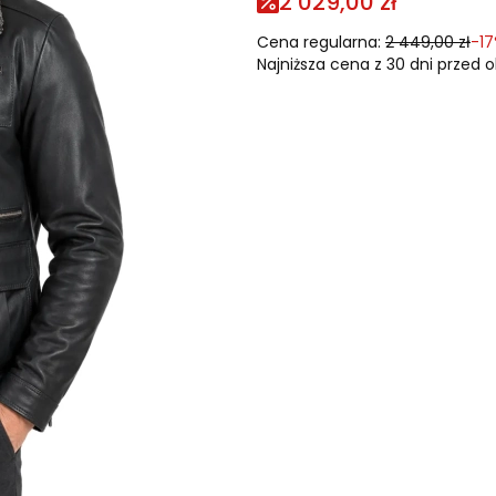
2 029,00 zł
Cena regularna:
2 449,00 zł
-1
Najniższa cena z 30 dni przed o
Wybierz rozmiar i podaj s
Poszczególne warianty mogą r
*
Rozmiar
Wybierz
Kolor niestandardowy (wpisz nr
Wzrost (cm)
Opcjonalne
Obwód klatki piersiowej (cm)
O