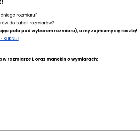
E!
edniego rozmiaru?
ów do tabeli rozmiarów?
ając pola pod wyborem rozmiaru), a my zajmiemy się resztą!
 KLIKNIJ!
a w rozmiarze L oraz manekin o wymiarach: