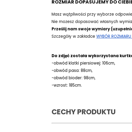
ROZMIAR DOPASUJEMY DO CIEBI
Masz wątpliwości przy wyborze odpowi
Nie możesz dopasować własnych wymiar
Prześlij nam swoje wymiary (uzupełni
Szczegóły w zakładce
WYBÓR ROZMIARU -
Do zdjęć została wykorzystana kurtk
-obwód klatki piersiowej: 106cm,
-obwód pasa: 88cm,
-obwód bioder: 98cm,
-wzrost: 185cm.
CECHY PRODUKTU