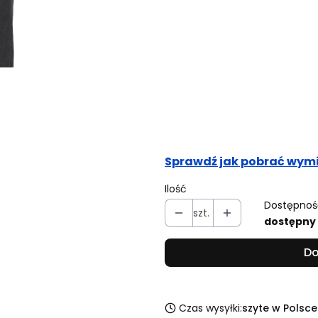
Obwód pasa (cm)
Opcjonalne
Obwód bioder (cm)
Opcjonalne
Sprawdź jak pobrać wymi
Ilość
Dostępnoś
szt.
dostępny
Do
Czas wysyłki:
szyte w Polsce