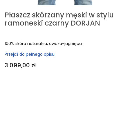
Płaszcz skórzany męski w stylu
ramoneski czarny DORJAN
100% skóra naturalna, owcza-jagnięca
Przejdź do pełnego opisu
Cena
3 099,00 zł
Wybierz rozmiar i podaj swoje wymiary:
Poszczególne warianty mogą różnić się ceną
*
Rozmiar
Wybierz
Kolor niestandardowy (wpisz nr z katalogu poniżej)
Opcjonalne