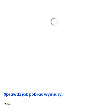
Wzrost (cm)
Opcjonalne
Obwód klatki piersiowej (cm)
Opcjonalne
Obwód pasa (cm)
Opcjonalne
Obwód bioder (cm)
Opcjonalne
Sprawdź jak pobrać wymiary.
Ilość