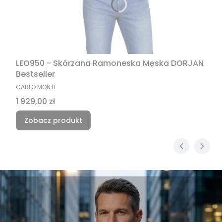
LEO950 - Skórzana Ramoneska Męska DORJAN
Bestseller
PRODUCENT
CARLO MONTI
Cena
1 929,00 zł
Zobacz produkt