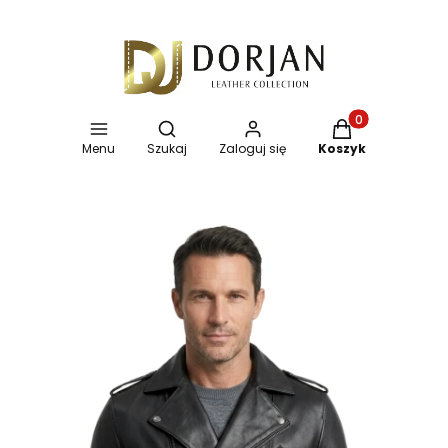
Otwórz wyszukiwarkę
Produkty w koszy
Menu
Szukaj
Zaloguj się
Koszyk