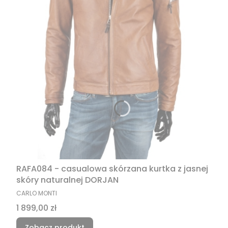
RAFA084 - casualowa skórzana kurtka z jasnej
skóry naturalnej DORJAN
PRODUCENT
CARLO MONTI
Cena
1 899,00 zł
Zobacz produkt