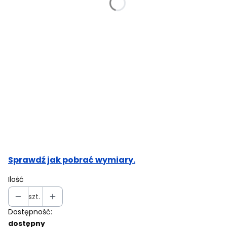
Obwód klatki piersiowej (cm)
Opcjonalne
Obwód pasa (cm)
Opcjonalne
Obwód bioder (cm)
Opcjonalne
Sprawdź jak pobrać wymiary.
Ilość
szt.
Dostępność:
dostępny