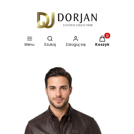
Otwórz wyszukiwarkę
Produkty w koszy
Menu
Szukaj
Zaloguj się
Koszyk