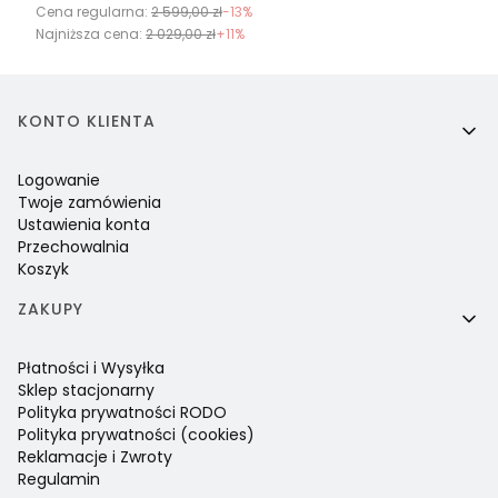
Cena regularna:
2 599,00 zł
-13%
Najniższa cena:
2 029,00 zł
+11%
Linki w stopce
KONTO KLIENTA
Logowanie
Twoje zamówienia
Ustawienia konta
Przechowalnia
Koszyk
ZAKUPY
Płatności i Wysyłka
Sklep stacjonarny
Polityka prywatności RODO
Polityka prywatności (cookies)
Reklamacje i Zwroty
Regulamin