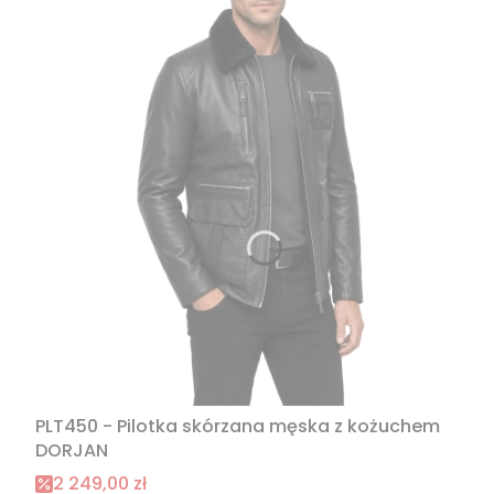
PLT450 - Pilotka skórzana męska z kożuchem
DORJAN
Cena promocyjna
2 249,00 zł