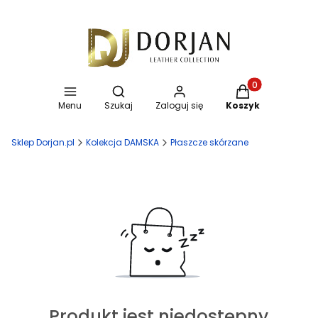
Otwórz wyszukiwarkę
Produkty w koszy
Menu
Szukaj
Zaloguj się
Koszyk
Sklep Dorjan.pl
Kolekcja DAMSKA
Płaszcze skórzane
Produkt jest niedostępny