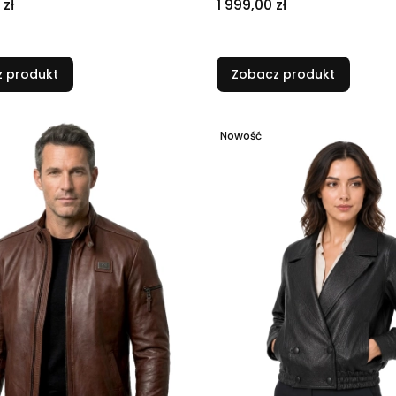
Cena
 zł
1 999,00 zł
 produkt
Zobacz produkt
Nowość