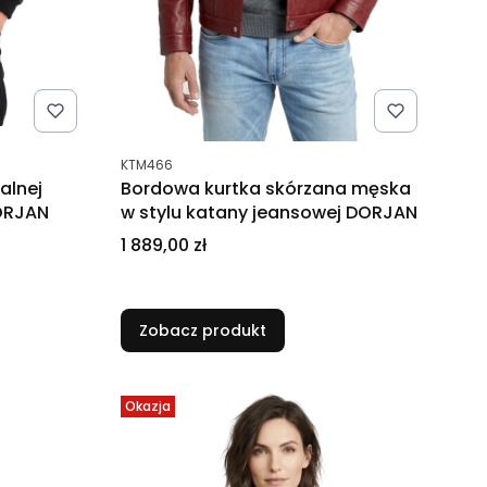
Kod produktu
KTM466
alnej
Bordowa kurtka skórzana męska
ORJAN
w stylu katany jeansowej DORJAN
Cena
1 889,00 zł
Zobacz produkt
Okazja