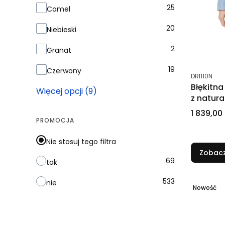
25
Camel
20
Niebieski
2
Granat
19
Czerwony
Kod produk
DRI110N
Błękitn
Więcej opcji (9)
z natur
Cena
1 839,00 
PROMOCJA
Nie stosuj tego filtra
Zobacz
69
tak
533
nie
Nowość