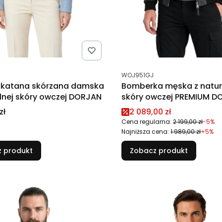
tu
Kod produktu
WOJ951GJ
a katana skórzana damska
Bomberka męska z natur
alnej skóry owczej DORJAN
skóry owczej PREMIUM D
Cena promocyjna
zł
2 089,00 zł
Cena regularna:
2 199,00 zł
-5%
Najniższa cena:
1 989,00 zł
+5%
 produkt
Zobacz produkt