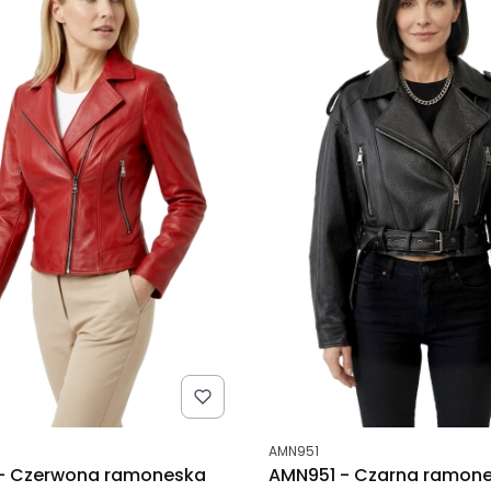
tu
Kod produktu
AMN951
- Czerwona ramoneska
AMN951 - Czarna ramon