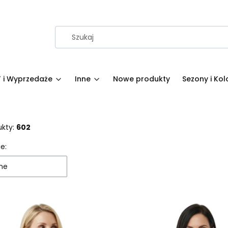
 i Wyprzedaże
Inne
Nowe produkty
Sezony i Kol
ukty:
602
 produktów
e:
ne