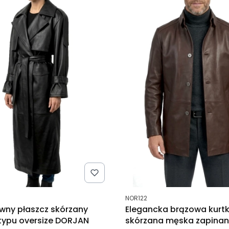
tu
Kod produktu
NOR122
ywny płaszcz skórzany
Elegancka brązowa kurt
typu oversize DORJAN
skórzana męska zapinan