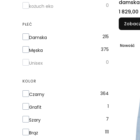
damska 
0
kożuch eko
DORJAN
Cena
1 829,00 
Zobacz
PŁEĆ
Płeć
215
Damska
Nowość
375
Męska
0
Unisex
KOLOR
Kolor
364
Czarny
1
Grafit
7
Szary
111
Brąz