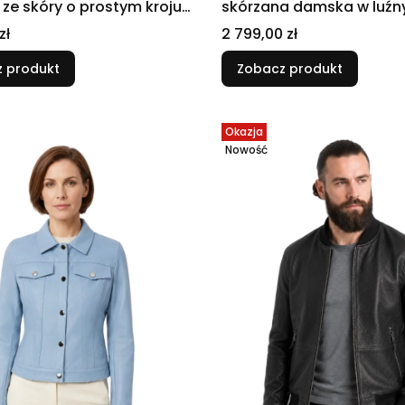
ze skóry o prostym kroju
skórzana damska w luźn
oversize DORJAN
Cena
zł
2 799,00 zł
 produkt
Zobacz produkt
Okazja
Nowość