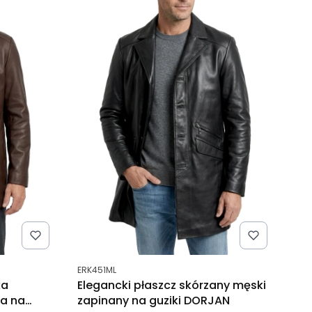
Kod produktu
ERK451ML
ka
Elegancki płaszcz skórzany męski
a na
zapinany na guziki DORJAN