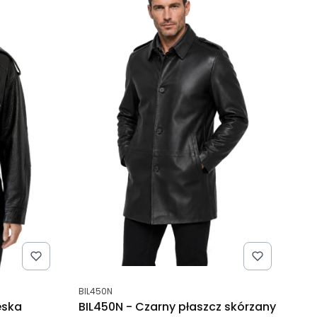
Kod produktu
BIL450N
eska
BIL450N - Czarny płaszcz skórzany