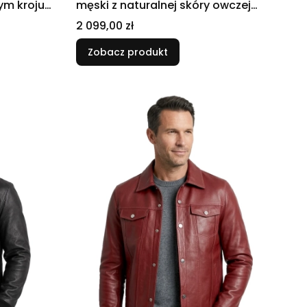
ym kroju
męski z naturalnej skóry owczej
DORJAN
Cena
2 099,00 zł
Zobacz produkt