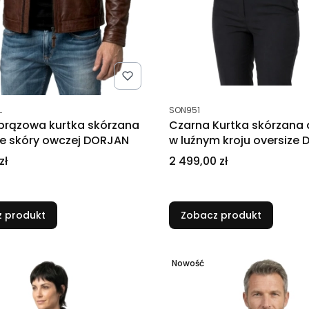
tu
Kod produktu
L
SON951
rązowa kurtka skórzana
Czarna Kurtka skórzana
e skóry owczej DORJAN
w luźnym kroju oversize
Cena
zł
2 499,00 zł
 produkt
Zobacz produkt
Nowość