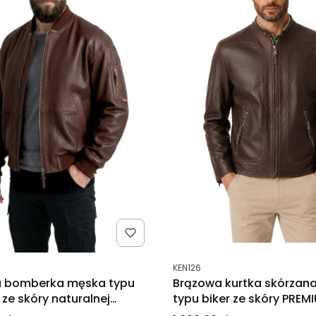
tu
Kod produktu
KEN126
 bomberka męska typu
Brązowa kurtka skórzan
 ze skóry naturalnej
typu biker ze skóry PREM
DORJAN