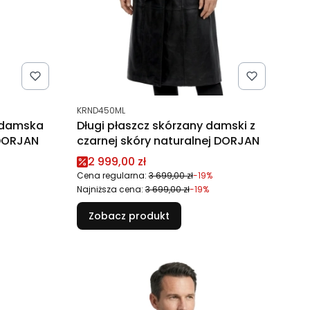
Kod produktu
KRND450ML
 damska
Długi płaszcz skórzany damski z
 DORJAN
czarnej skóry naturalnej DORJAN
Cena promocyjna
2 999,00 zł
Cena regularna:
3 699,00 zł
-19%
Najniższa cena:
3 699,00 zł
-19%
Zobacz produkt