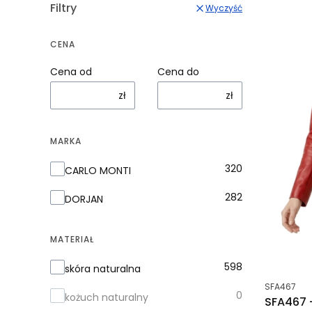
Filtry
Wyczyść
CENA
Cena od
Cena do
zł
zł
MARKA
Marka
320
CARLO MONTI
282
DORJAN
MATERIAŁ
Materiał
598
skóra naturalna
Kod produk
SFA467
0
kożuch naturalny
SFA467 