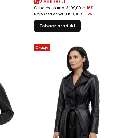
Cena promocyjna
2 699,00 zł
Cena regularna:
3 199,00 zł
-16%
Najniższa cena:
3 199,00 zł
-16%
Zobacz produkt
Okazja