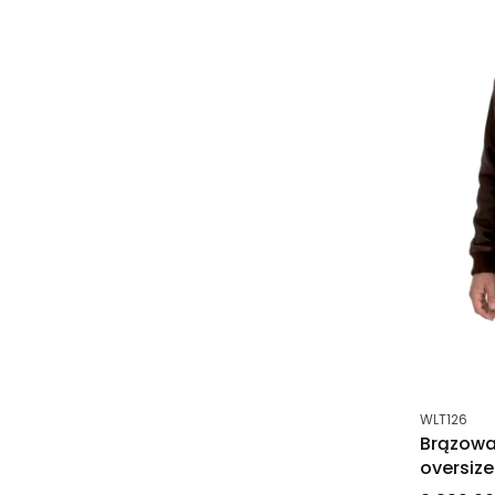
Kod produk
WLT126
Brązowa
oversize
DORJAN