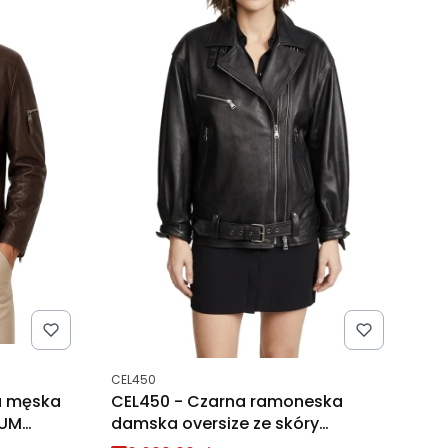
Kod produktu
CEL450
a męska
CEL450 - Czarna ramoneska
IUM
damska oversize ze skóry
naturalnej DORJAN