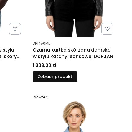
Kod produktu
DRI450ML
 stylu
Czarna kurtka skórzana damska
j skóry
w stylu katany jeansowej DORJAN
Cena
1 839,00 zł
Zobacz produkt
Nowość