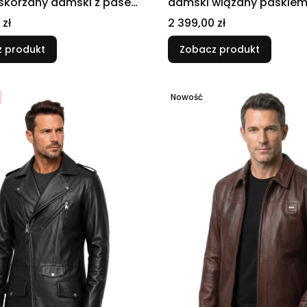
 skórzany damski z pasem
damski wiązany paskie
Cena
 zł
2 399,00 zł
 produkt
Zobacz produkt
Nowość