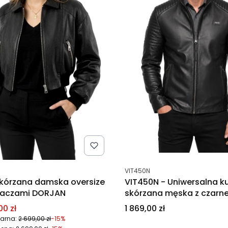
tu
Kod produktu
VIT450N
skórzana damska oversize
VIT450N - Uniwersalna k
gaczami DORJAN
skórzana męska z czarne
DORJAN
promocyjna
Cena
00 zł
1 869,00 zł
arna:
2 699,00 zł
-15%