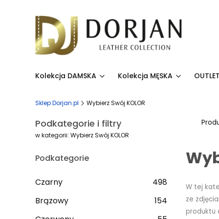
Kolekcja DAMSKA
Kolekcja MĘSKA
OUTLET
Sklep Dorjan.pl
Wybierz Swój KOLOR
Podkategorie i filtry
Prod
w kategorii: Wybierz Swój KOLOR
Wybi
Podkategorie
Czarny
498
W tej kat
ze zdjęci
Brązowy
154
produktu a