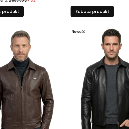
cena:
2 699,00 zł
-15%
 produkt
Zobacz produkt
Nowość