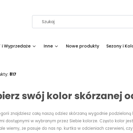
 i Wyprzedaże
Inne
Nowe produkty
Sezony i Kol
ukty:
817
erz swój kolor skórzanej o
egorii znajdziesz całą naszą odzież skórzaną wygodnie podzieloną 
ami dostępnymi w wybranym przez Siebie kolorze. Często kolor 
le wiemy, że pasuje do nas np. kurtka w odcieniach czerwieni, czy 