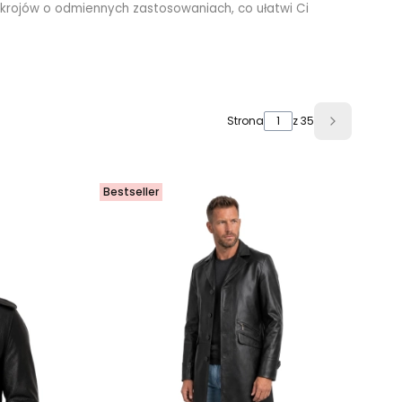
 i krojów o odmiennych zastosowaniach, co ułatwi Ci
Strona
z 35
Następne 
Bestseller