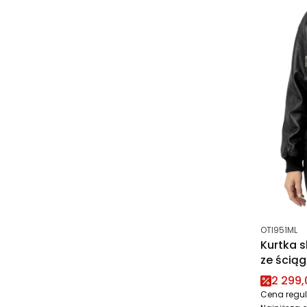
Kod produk
OTI951ML
Kurtka 
ze ścią
Cena 
2 299,
Cena regul