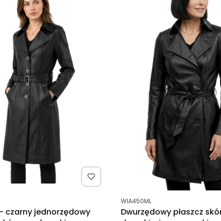
tu
Kod produktu
WIA450ML
- czarny jednorzędowy
Dwurzędowy płaszcz skó