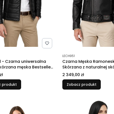
tu
Kod produktu
LECH951
1 - Czarna uniwersalna
Czarna Męska Ramoneska
skórzana męska Bestseller
Skórzana z naturalnej sk
PREMIUM DORJAN
Cena
zł
2 349,00 zł
 produkt
Zobacz produkt