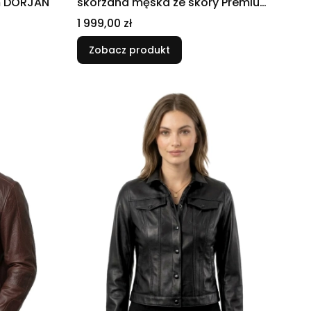
m DORJAN
skórzana męska ze skóry Premium
DORJAN
Cena
1 999,00 zł
Zobacz produkt