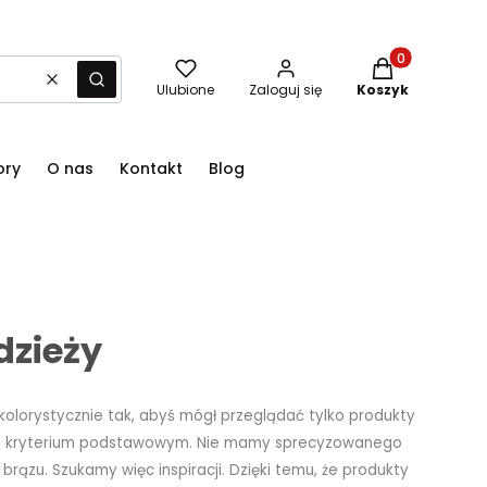
Produkty w kos
Wyczyść
Szukaj
Ulubione
Zaloguj się
Koszyk
ory
O nas
Kontakt
Blog
dzieży
kolorystycznie tak, abyś mógł przeglądać tylko produkty
jest kryterium podstawowym. Nie mamy sprecyzowanego
brązu. Szukamy więc inspiracji. Dzięki temu, że produkty