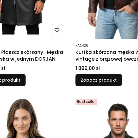
tu
Kod produktu
PAO126
 Płaszcz skórzany i Męska
Kurtka skórzana męska w
ska w jednym DORJAN
vintage z brązowej owcze
DORJAN
Cena
 zł
1 899,00 zł
 produkt
Zobacz produkt
Bestseller