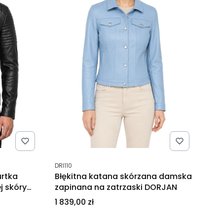
Kod produktu
DRI110
urtka
Błękitna katana skórzana damska
j skóry
zapinana na zatrzaski DORJAN
Cena
1 839,00 zł