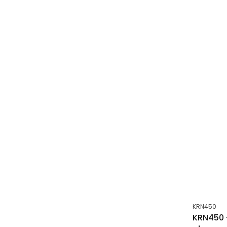
Kod produk
KRN450
KRN450 