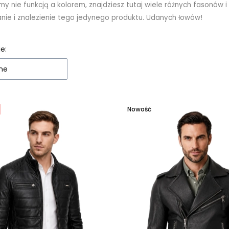
iśmy nie funkcją a kolorem, znajdziesz tutaj wiele różnych fasonów
nie i znalezienie tego jedynego produktu. Udanych łowów!
 produktów
e:
ne
Nowość