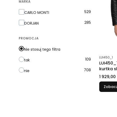
MARKA
Marka
529
CARLO MONTI
285
DORJAN
PROMOCJA
Nie stosuj tego filtra
Kod produk
LUI450_1
109
tak
LUI450_
kurtka 
708
nie
DORJAN
Cena
1 929,00 
Zobacz