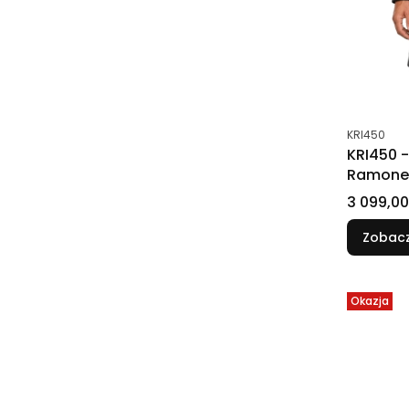
Kod produk
KRI450
KRI450 -
Ramone
Cena
3 099,00
Zobacz
Okazja