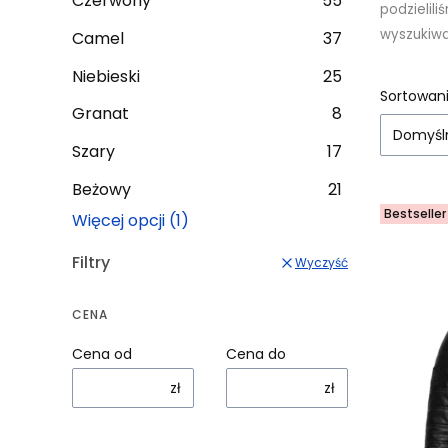
Czerwony
55
podzielil
wyszukiwa
Camel
37
Niebieski
25
Lista
Sortowani
Granat
8
Domyśl
Szary
17
Beżowy
21
Bestseller
Więcej opcji (1)
Filtry
Wyczyść
CENA
Cena od
Cena do
zł
zł