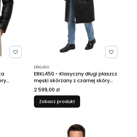
Kod produktu
ERKL450
ERKL450 - Klasyczny długi płaszcz
óry
męski skórzany z czarnej skóry
DORJAN
Cena
2 599,00 zł
Zobacz produkt