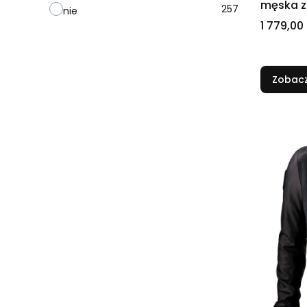
męska z
257
nie
Cena
1 779,00 
Zobacz