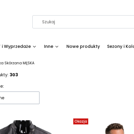
 i Wyprzedaże
Inne
Nowe produkty
Sezony i Kol
ka Skórzana MĘSKA
ukty:
303
 produktów
e:
ne
Okazja