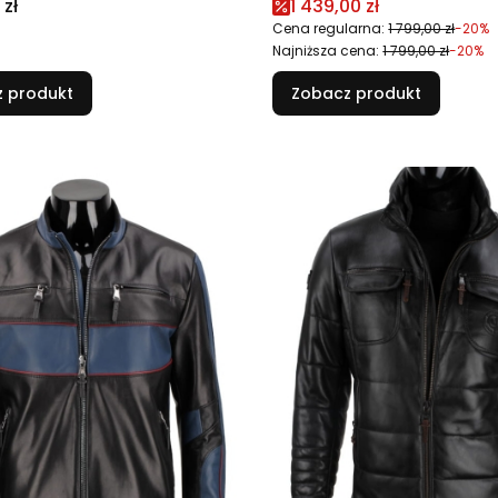
Cena promocyjna
 zł
1 439,00 zł
Cena regularna:
1 799,00 zł
-20%
Najniższa cena:
1 799,00 zł
-20%
 produkt
Zobacz produkt