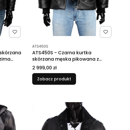
Kod produktu
ATS450S
 skórzana
ATS450S - Czarna kurtka
 zima
skórzana męska pikowana z
ociepleniem DORJAN
Cena
2 999,00 zł
Zobacz produkt