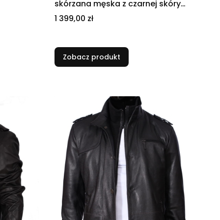
N
skórzana męska z czarnej skóry
DORJAN
Cena
1 399,00 zł
Zobacz produkt