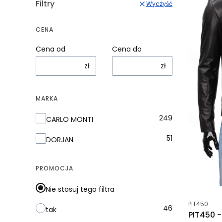
Filtry
Wyczyść
CENA
Cena od
Cena do
zł
zł
MARKA
Marka
249
CARLO MONTI
51
DORJAN
PROMOCJA
Nie stosuj tego filtra
Kod produk
PIT450
46
tak
PIT450 -