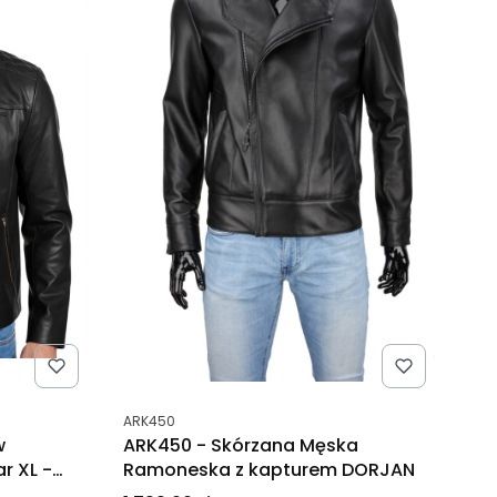
Kod produktu
ARK450
w
ARK450 - Skórzana Męska
ar XL -
Ramoneska z kapturem DORJAN