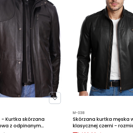
tu
Kod produktu
M-038
 - Kurtka skórzana
Skórzana kurtka męska 
iowa z odpinanym
klasycznej czerni - rozmi
niem DORJAN
Wyprzedaż DORJAN