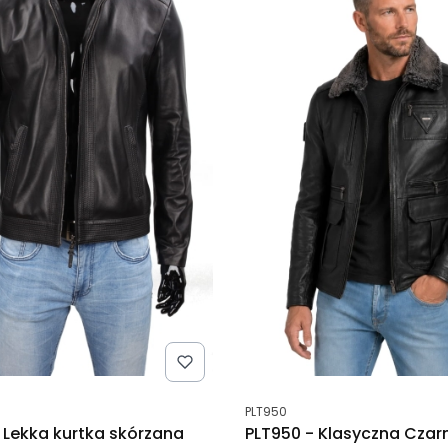
tu
Kod produktu
PLT950
 Lekka kurtka skórzana
PLT950 - Klasyczna Czarn