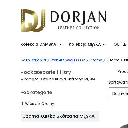
Kolekcja DAMSKA
Kolekcja MĘSKA
OUTLET
Sklep Dorjan.pl
Wybierz Swój KOLOR
Czarny
Czarna Kurt
Podkategorie i filtry
Prod
w kategorii: Czarna Kurtka Skórzana MĘSKA
Lista
Sortowani
Podkategorie
Domyśl
Wróć do: Czarny
Czarna Kurtka Skórzana MĘSKA