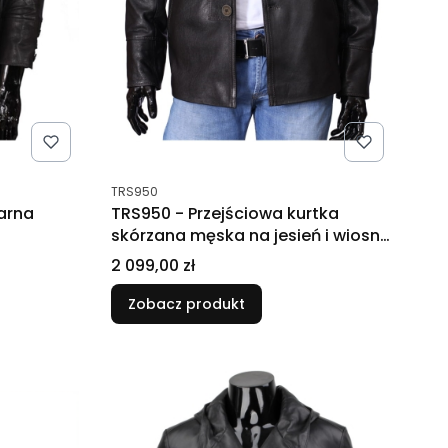
Kod produktu
TRS950
arna
TRS950 - Przejściowa kurtka
skórzana męska na jesień i wiosnę
DORJAN
Cena
2 099,00 zł
Zobacz produkt