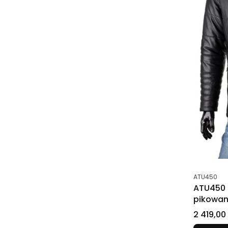
Kod produk
ATU450
ATU450 
pikowan
zimę D
Cena
2 419,00 