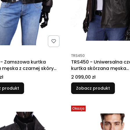
tu
Kod produktu
TRS450
- Zamszowa kurtka
TRS450 - Uniwersalna cz
 męska z czarnej skóry
kurtka skórzana męska
przejściowa DORJAN
Cena
zł
2 099,00 zł
 produkt
Zobacz produkt
Okazja