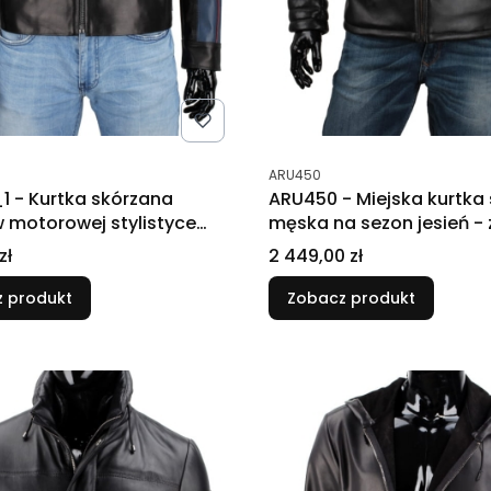
tu
Kod produktu
ARU450
1 - Kurtka skórzana
ARU450 - Miejska kurtka
 motorowej stylistyce
męska na sezon jesień -
DORJAN
Cena
zł
2 449,00 zł
 produkt
Zobacz produkt