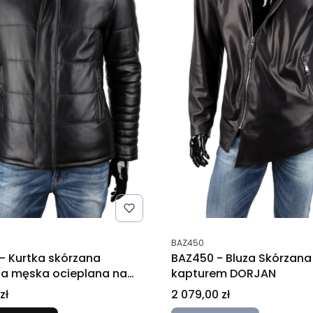
tu
Kod produktu
BAZ450
- Kurtka skórzana
BAZ450 - Bluza Skórzana
a męska ocieplana na
kapturem DORJAN
ORJAN
Cena
zł
2 079,00 zł