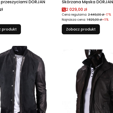
 przeszyciami DORJAN
Skórzana Męska DORJA
Cena promocyjna
zł
2 029,00 zł
Cena regularna:
2 449,00 zł
-17%
Najniższa cena:
1 829,00 zł
+11%
 produkt
Zobacz produkt