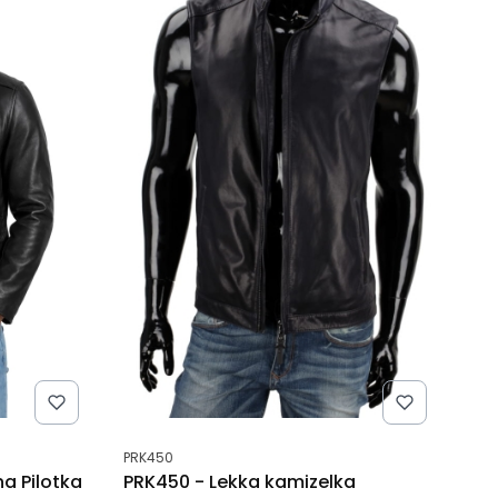
Kod produktu
PRK450
a Pilotka
PRK450 - Lekka kamizelka