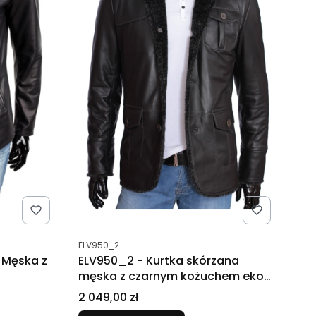
Kod produktu
ELV950_2
 Męska z
ELV950_2 - Kurtka skórzana
męska z czarnym kożuchem eko
DORJAN
Cena
2 049,00 zł