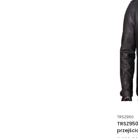
Kod produk
TRSZ950
TRSZ950
przejśc
ocieple