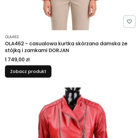
Kod produktu
OLA462
OLA462 - casualowa kurtka skórzana damska ze
stójką i zamkami DORJAN
Cena
1 749,00 zł
Zobacz produkt