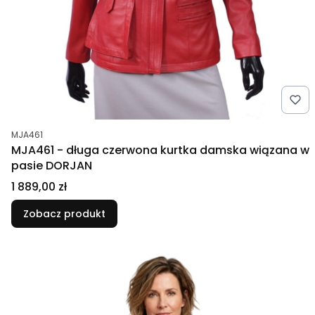
Kod produktu
MJA461
MJA461 - długa czerwona kurtka damska wiązana w
pasie DORJAN
Cena
1 889,00 zł
Zobacz produkt