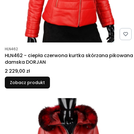
Kod produktu
HLN462
HLN462 - ciepła czerwona kurtka skórzana pikowana
damska DORJAN
Cena
2 229,00 zł
Zobacz produkt