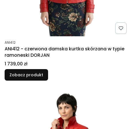
Kod produktu
ANI412
ANI412 - czerwona damska kurtka skórzana w typie
ramoneski DORJAN
Cena
1 739,00 zł
Zobacz produkt