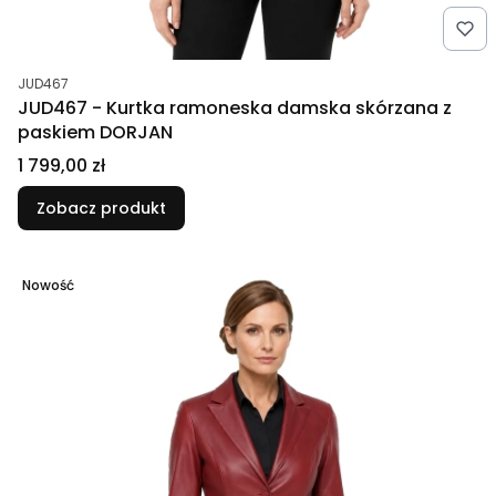
Kod produktu
JUD467
JUD467 - Kurtka ramoneska damska skórzana z
paskiem DORJAN
Cena
1 799,00 zł
Zobacz produkt
Nowość