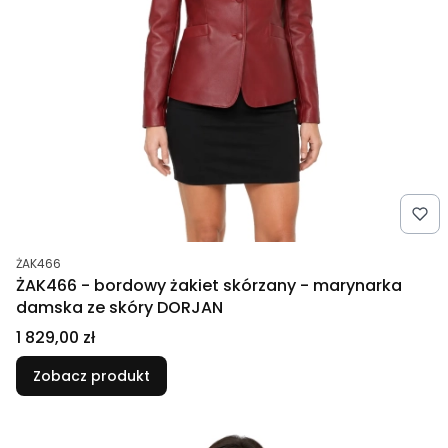
Kod produktu
ŻAK466
ŻAK466 - bordowy żakiet skórzany - marynarka
damska ze skóry DORJAN
Cena
1 829,00 zł
Zobacz produkt