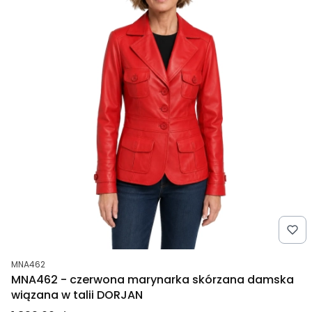
Kod produktu
MNA462
MNA462 - czerwona marynarka skórzana damska
wiązana w talii DORJAN