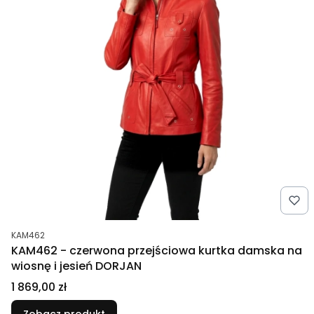
Kod produktu
KAM462
KAM462 - czerwona przejściowa kurtka damska na
wiosnę i jesień DORJAN
Cena
1 869,00 zł
Zobacz produkt