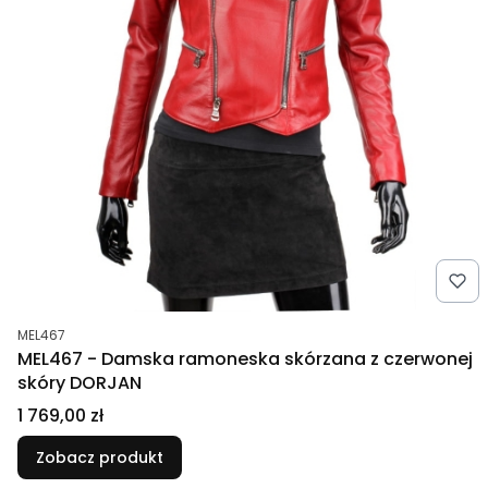
Kod produktu
MEL467
MEL467 - Damska ramoneska skórzana z czerwonej
skóry DORJAN
Cena
1 769,00 zł
Zobacz produkt