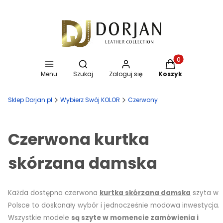
Otwórz wyszukiwarkę
Produkty w koszy
Menu
Szukaj
Zaloguj się
Koszyk
Sklep Dorjan.pl
Wybierz Swój KOLOR
Czerwony
Czerwona kurtka
skórzana damska
Każda dostępna czerwona
kurtka skórzana damska
szyta w
Polsce to doskonały wybór i jednocześnie modowa inwestycja.
Wszystkie modele
są szyte w momencie zamówienia i