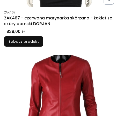
Kod produktu
ŻAK467
ŻAK467 - czerwona marynarka skórzana - żakiet ze
skóry damski DORJAN
Cena
1 829,00 zł
Zobacz produkt