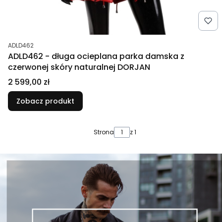
Kod produktu
ADLD462
ADLD462 - długa ocieplana parka damska z
czerwonej skóry naturalnej DORJAN
Cena
2 599,00 zł
Zobacz produkt
Strona
z 1