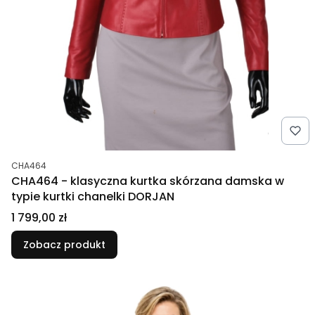
Kod produktu
CHA464
CHA464 - klasyczna kurtka skórzana damska w
typie kurtki chanelki DORJAN
Cena
1 799,00 zł
Zobacz produkt