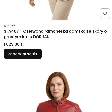
Kod produktu
SFA467
SFA467 - Czerwona ramoneska damska ze skóry o
prostym kroju DORJAN
Cena
1 829,00 zł
Zobacz produkt