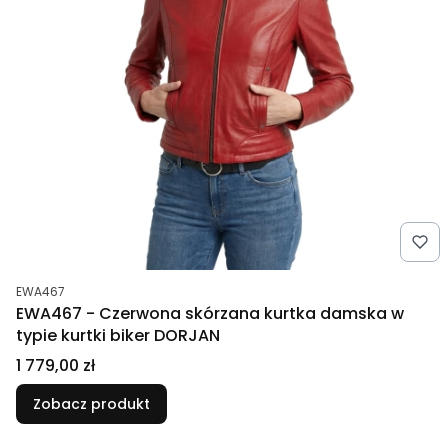
Kod produktu
EWA467
EWA467 - Czerwona skórzana kurtka damska w
typie kurtki biker DORJAN
Cena
1 779,00 zł
Zobacz produkt