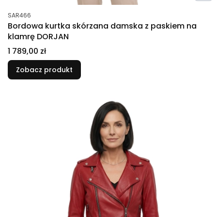
Kod produktu
SAR466
Bordowa kurtka skórzana damska z paskiem na
klamrę DORJAN
Cena
1 789,00 zł
Zobacz produkt