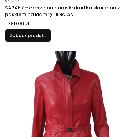
SAR467
SAR467 - czerwona damska kurtka skórzana z
paskiem na klamrę DORJAN
Cena
1 789,00 zł
Zobacz produkt