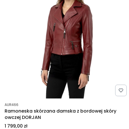
Kod produktu
AUR466
Ramoneska skórzana damska z bordowej skóry
owczej DORJAN
Cena
1 799,00 zł