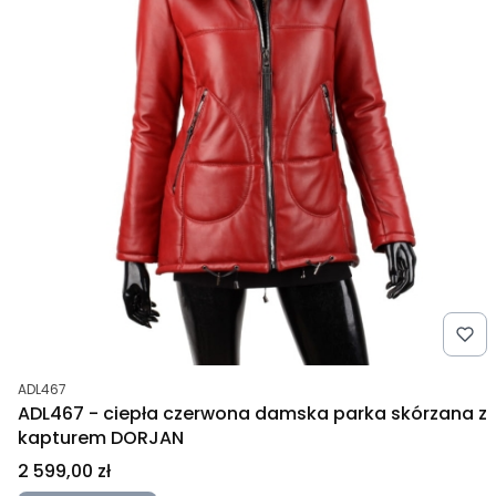
Kod produktu
ADL467
ADL467 - ciepła czerwona damska parka skórzana z
kapturem DORJAN
Cena
2 599,00 zł