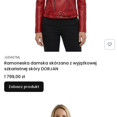
Kod produktu
JUD467ML
Ramoneska damska skórzana z wyjątkowej
szkarłatnej skóry DORJAN
Cena
1 799,00 zł
Zobacz produkt