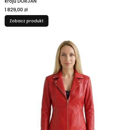
kroju DORJAN
Cena
1 829,00 zł
Zobacz produkt