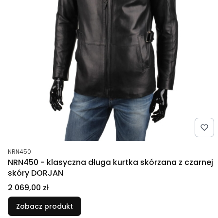
Kod produktu
NRN450
NRN450 - klasyczna długa kurtka skórzana z czarnej
skóry DORJAN
Cena
2 069,00 zł
Zobacz produkt