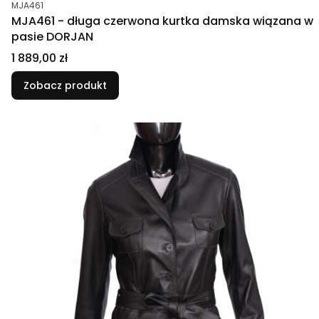
Kod produktu
MJA461
MJA461 - długa czerwona kurtka damska wiązana w
pasie DORJAN
Cena
1 889,00 zł
Zobacz produkt