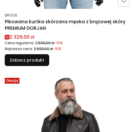
Kod produktu
BRU126
Pikowana kurtka skórzana męska z brązowej skóry
PREMIUM DORJAN
Cena promocyjna
2 329,00 zł
Cena regularna:
2 599,00 zł
-10%
Najniższa cena:
2 599,00 zł
-10%
Zobacz produkt
Okazja