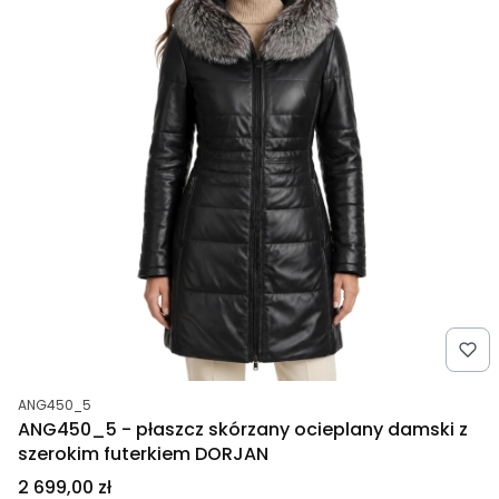
Kod produktu
ANG450_5
ANG450_5 - płaszcz skórzany ocieplany damski z
szerokim futerkiem DORJAN
Cena
2 699,00 zł