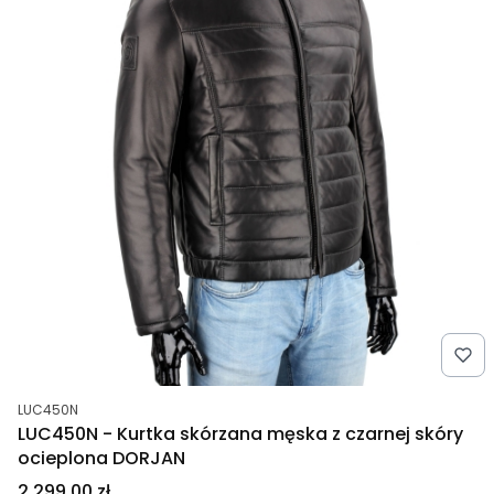
Kod produktu
LUC450N
LUC450N - Kurtka skórzana męska z czarnej skóry
ocieplona DORJAN
Cena
2 299,00 zł