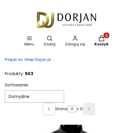
Otwórz wyszukiwarkę
Produkty w koszy
Menu
Szukaj
Zaloguj się
Koszyk
Przejdź do:
Sklep Dorjan.pl
Produkty:
503
Lista produktów
Sortowanie:
Domyślne
Strona
z 21
Poprzednie produkty
Następne produkty