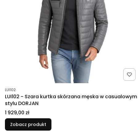
Kod produktu
LUI102
LUI102 - Szara kurtka skórzana męska w casualowym
stylu DORJAN
Cena
1 929,00 zł
Zobacz produkt