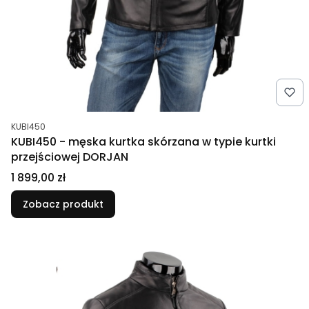
Kod produktu
KUBI450
KUBI450 - męska kurtka skórzana w typie kurtki
przejściowej DORJAN
Cena
1 899,00 zł
Zobacz produkt