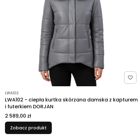
Kod produktu
LWA102
LWA102 - ciepła kurtka skórzana damska z kapturem
i futerkiem DORJAN
Cena
2 589,00 zł
Zobacz produkt