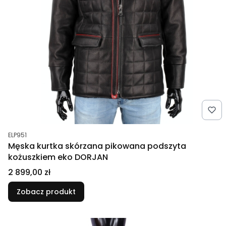
Kod produktu
ELP951
Męska kurtka skórzana pikowana podszyta
kożuszkiem eko DORJAN
Cena
2 899,00 zł
Zobacz produkt