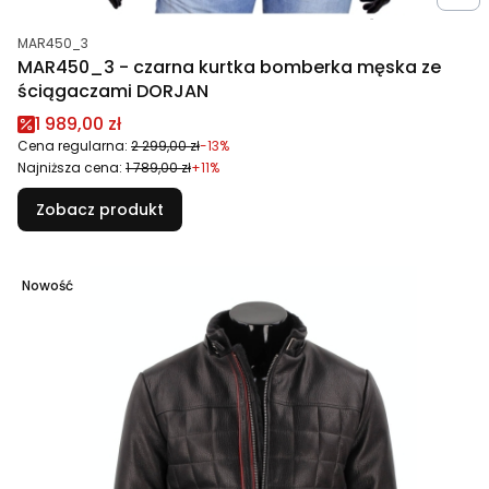
Kod produktu
MAR450_3
MAR450_3 - czarna kurtka bomberka męska ze
ściągaczami DORJAN
Cena promocyjna
1 989,00 zł
Cena regularna:
2 299,00 zł
-13%
Najniższa cena:
1 789,00 zł
+11%
Zobacz produkt
Nowość