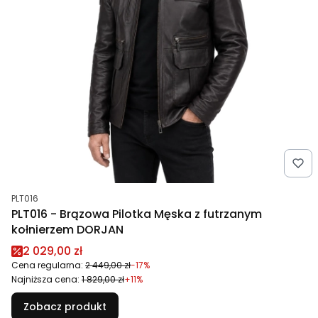
Kod produktu
PLT016
PLT016 - Brązowa Pilotka Męska z futrzanym
kołnierzem DORJAN
Cena promocyjna
2 029,00 zł
Cena regularna:
2 449,00 zł
-17%
Najniższa cena:
1 829,00 zł
+11%
Zobacz produkt