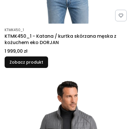
Kod produktu
KTMK450_1
KTMK450_1 - Katana / kurtka skórzana męska z
kożuchem eko DORJAN
Cena
1 999,00 zł
Zobacz produkt