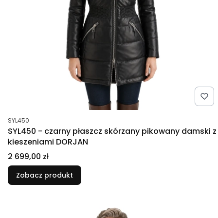
Kod produktu
SYL450
SYL450 - czarny płaszcz skórzany pikowany damski z
kieszeniami DORJAN
Cena
2 699,00 zł
Zobacz produkt