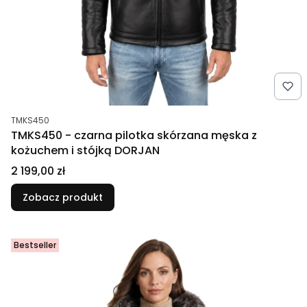
Kod produktu
TMKS450
TMKS450 - czarna pilotka skórzana męska z
kożuchem i stójką DORJAN
Cena
2 199,00 zł
Zobacz produkt
Bestseller