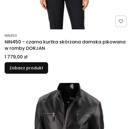
Kod produktu
NIN450
NIN450 - czarna kurtka skórzana damska pikowana
w romby DORJAN
Cena
1 779,00 zł
Zobacz produkt