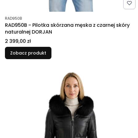
Kod produktu
RAD950B
RAD950B - Pilotka skórzana męska z czarnej skóry
naturalnej DORJAN
Cena
2 399,00 zł
Zobacz produkt