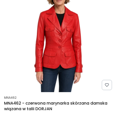
Kod produktu
MNA462
MNA462 - czerwona marynarka skórzana damska
wiązana w talii DORJAN