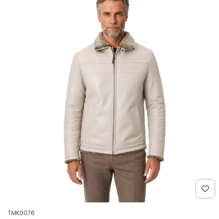
Kod produktu
TMK0076