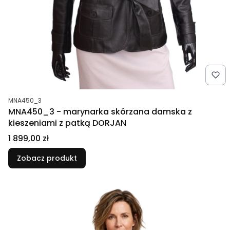
Kod produktu
MNA450_3
MNA450_3 - marynarka skórzana damska z
kieszeniami z patką DORJAN
Cena
1 899,00 zł
Zobacz produkt