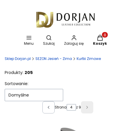
Otwórz wyszukiwarkę
Produkty w koszy
Menu
Szukaj
Zaloguj się
Koszyk
Sklep Dorjan.pl
SEZON Jesień - Zima
Kurtki Zimowe
Produkty:
205
Lista produktów
Sortowanie:
Domyślne
Strona
z 9
Poprzednie produkty
Następne produkty