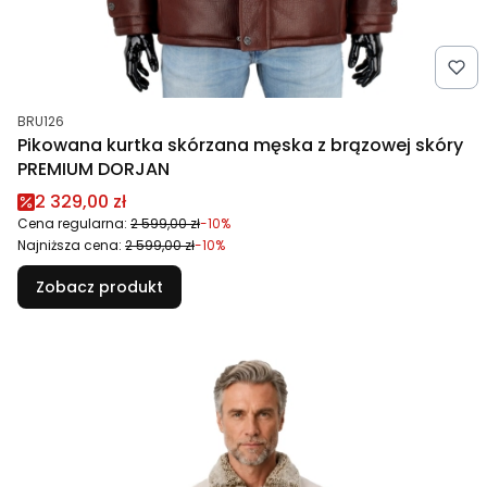
Kod produktu
BRU126
Pikowana kurtka skórzana męska z brązowej skóry
PREMIUM DORJAN
Cena promocyjna
2 329,00 zł
Cena regularna:
2 599,00 zł
-10%
Najniższa cena:
2 599,00 zł
-10%
Zobacz produkt