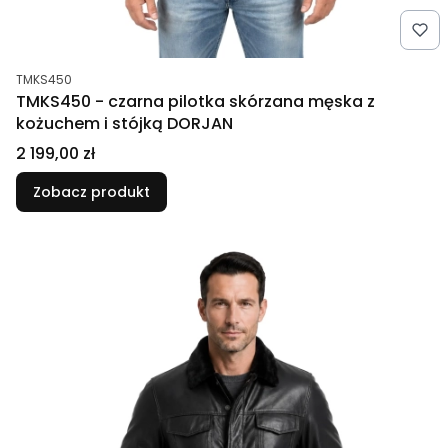
Kod produktu
TMKS450
TMKS450 - czarna pilotka skórzana męska z
kożuchem i stójką DORJAN
Cena
2 199,00 zł
Zobacz produkt