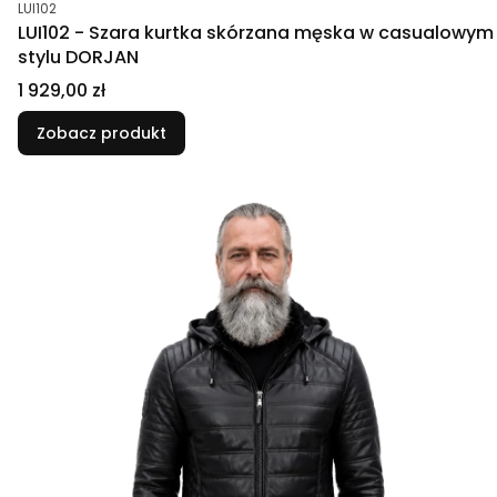
Kod produktu
LUI102
LUI102 - Szara kurtka skórzana męska w casualowym
stylu DORJAN
Cena
1 929,00 zł
Zobacz produkt