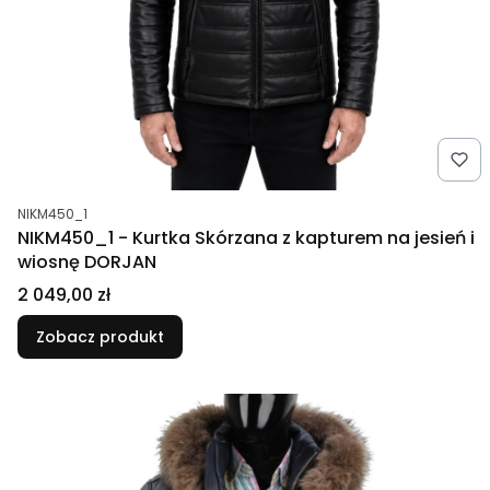
Kod produktu
NIKM450_1
NIKM450_1 - Kurtka Skórzana z kapturem na jesień i
wiosnę DORJAN
Cena
2 049,00 zł
Zobacz produkt