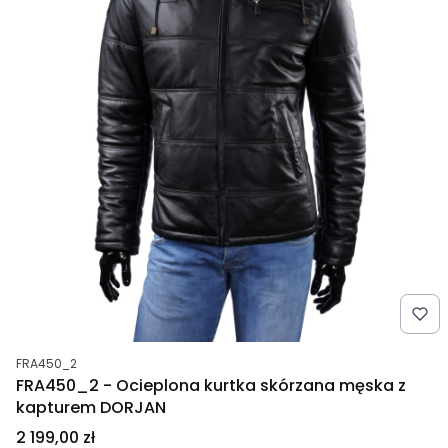
Kod produktu
FRA450_2
FRA450_2 - Ocieplona kurtka skórzana męska z
kapturem DORJAN
Cena
2 199,00 zł