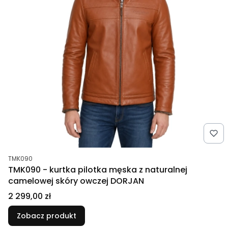
Kod produktu
TMK090
TMK090 - kurtka pilotka męska z naturalnej
camelowej skóry owczej DORJAN
Cena
2 299,00 zł
Zobacz produkt