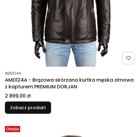
Kod produktu
AMD124A
AMD124A - Brązowa skórzana kurtka męska zimowa
z kapturem PREMIUM DORJAN
Cena
2 899,00 zł
Zobacz produkt
Okazja