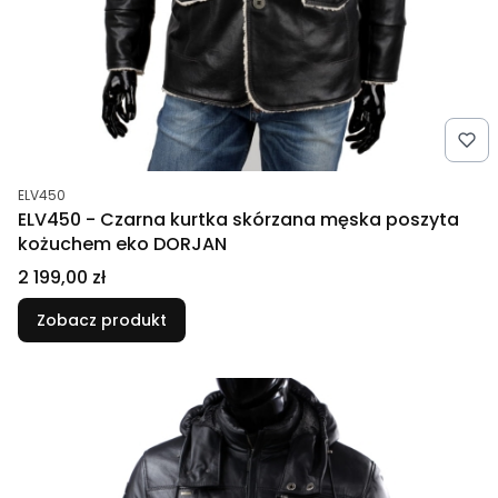
Kod produktu
ELV450
ELV450 - Czarna kurtka skórzana męska poszyta
kożuchem eko DORJAN
Cena
2 199,00 zł
Zobacz produkt