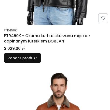
Kod produktu
PTR450K
PTR450K - Czarna kurtka skórzana męska z
odpinanym futerkiem DORJAN
Cena
3 029,00 zł
Zobacz produkt