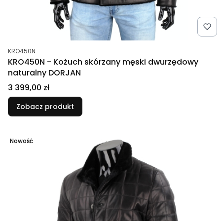
Kod produktu
KRO450N
KRO450N - Kożuch skórzany męski dwurzędowy
naturalny DORJAN
Cena
3 399,00 zł
Zobacz produkt
Nowość