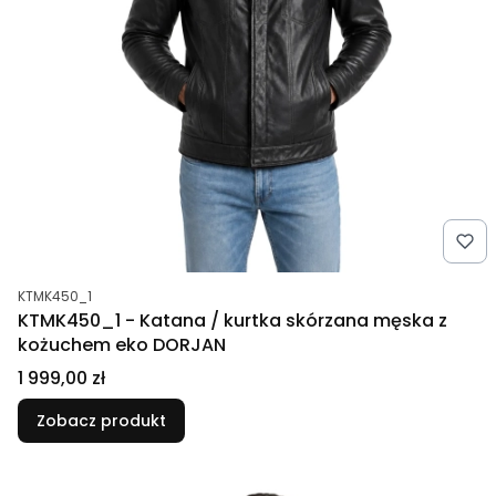
Kod produktu
KTMK450_1
KTMK450_1 - Katana / kurtka skórzana męska z
kożuchem eko DORJAN
Cena
1 999,00 zł
Zobacz produkt