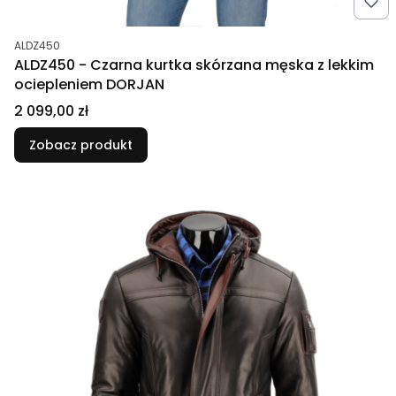
Kod produktu
ALDZ450
ALDZ450 - Czarna kurtka skórzana męska z lekkim
ociepleniem DORJAN
Cena
2 099,00 zł
Zobacz produkt