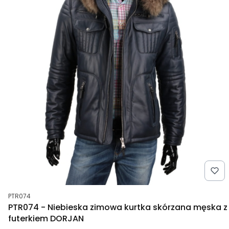
Kod produktu
PTR074
PTR074 - Niebieska zimowa kurtka skórzana męska z
futerkiem DORJAN