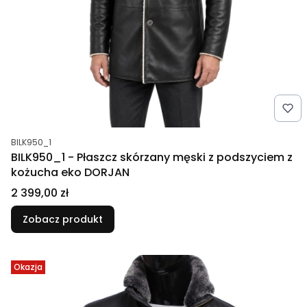
Kod produktu
BILK950_1
BILK950_1 - Płaszcz skórzany męski z podszyciem z
kożucha eko DORJAN
Cena
2 399,00 zł
Zobacz produkt
Okazja