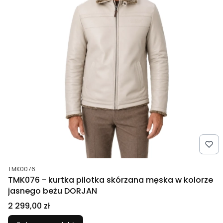
Kod produktu
TMK0076
TMK076 - kurtka pilotka skórzana męska w kolorze
jasnego beżu DORJAN
Cena
2 299,00 zł