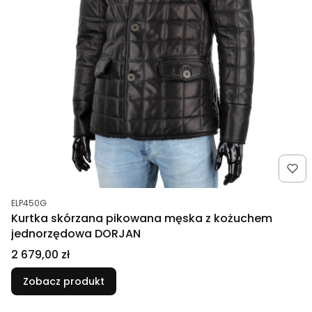
Kod produktu
ELP450G
Kurtka skórzana pikowana męska z kożuchem
jednorzędowa DORJAN
Cena
2 679,00 zł
Zobacz produkt