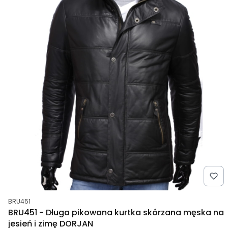
Kod produktu
BRU451
BRU451 - Długa pikowana kurtka skórzana męska na
jesień i zimę DORJAN