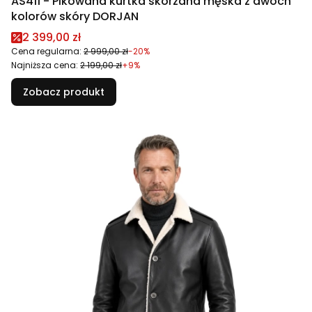
AS411 - Pikowana kurtka skórzana męska z dwóch
kolorów skóry DORJAN
Cena promocyjna
2 399,00 zł
Cena regularna:
2 999,00 zł
-20%
Najniższa cena:
2 199,00 zł
+9%
Zobacz produkt