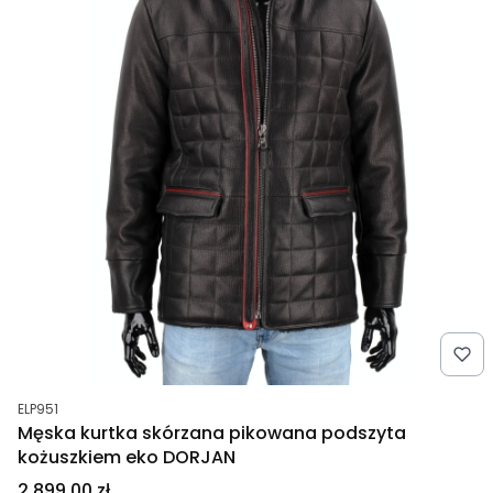
Kod produktu
ELP951
Męska kurtka skórzana pikowana podszyta
kożuszkiem eko DORJAN
Cena
2 899,00 zł