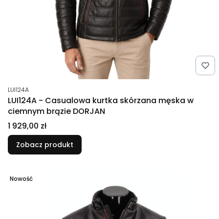
Kod produktu
LUI124A
LUI124A - Casualowa kurtka skórzana męska w
ciemnym brązie DORJAN
Cena
1 929,00 zł
Zobacz produkt
Nowość