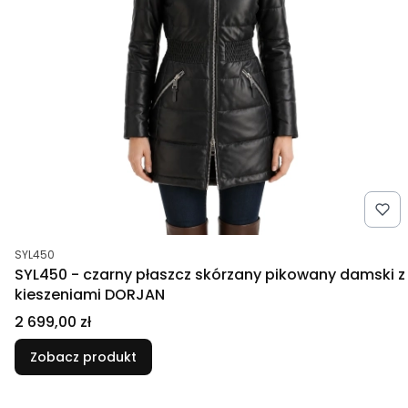
Kod produktu
SYL450
SYL450 - czarny płaszcz skórzany pikowany damski z
kieszeniami DORJAN
Cena
2 699,00 zł
Zobacz produkt