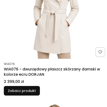
Kod produktu
WIA076
WIA076 - dwurzędowy płaszcz skórzany damski w
kolorze ecru DORJAN
Cena
2 399,00 zł
Zobacz produkt