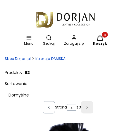
Otwórz wyszukiwarkę
Produkty w koszy
Menu
Szukaj
Zaloguj się
Koszyk
Sklep Dorjan.pl
Kolekcja DAMSKA
Produkty:
62
Lista produktów
Sortowanie:
Domyślne
Strona
z 3
Poprzednie produkty
Następne produkty