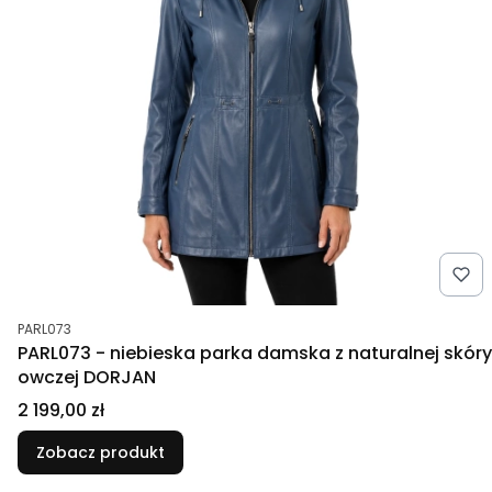
Kod produktu
PARL073
PARL073 - niebieska parka damska z naturalnej skóry
owczej DORJAN
Cena
2 199,00 zł
Zobacz produkt