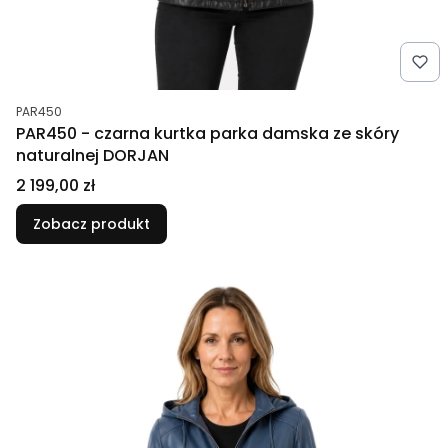
Kod produktu
PAR450
PAR450 - czarna kurtka parka damska ze skóry
naturalnej DORJAN
Cena
2 199,00 zł
Zobacz produkt