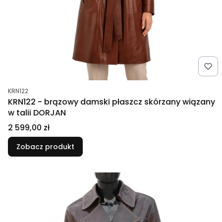
Kod produktu
KRN122
KRN122 - brązowy damski płaszcz skórzany wiązany
w talii DORJAN
Cena
2 599,00 zł
Zobacz produkt