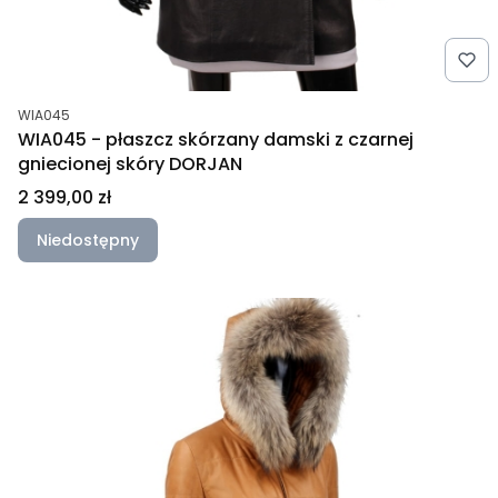
Kod produktu
WIA045
WIA045 - płaszcz skórzany damski z czarnej
gniecionej skóry DORJAN
Cena
2 399,00 zł
Niedostępny