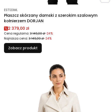
Kod produktu
EST123ML
Płaszcz skórzany damski z szerokim szalowym
kołnierzem DORJAN
Cena promocyjna
2 379,00 zł
Cena regularna:
3 149,00 zł
-24%
Najniższa cena:
3 149,00 zł
-24%
Zobacz produkt