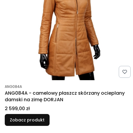
Kod produktu
ANG084A
ANG084A - camelowy płaszcz skórzany ocieplany
damski na zimę DORJAN
Cena
2 599,00 zł
Zobacz produkt