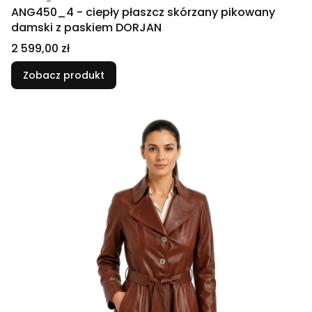
ANG450_4 - ciepły płaszcz skórzany pikowany
damski z paskiem DORJAN
Cena
2 599,00 zł
Zobacz produkt