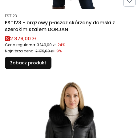
Kod produktu
EST123
EST123 - brązowy płaszcz skórzany damski z
szerokim szalem DORJAN
Cena promocyjna
2 379,00 zł
Cena regularna:
3 149,00 zł
-24%
Najniższa cena:
2 179,00 zł
+9%
Zobacz produkt