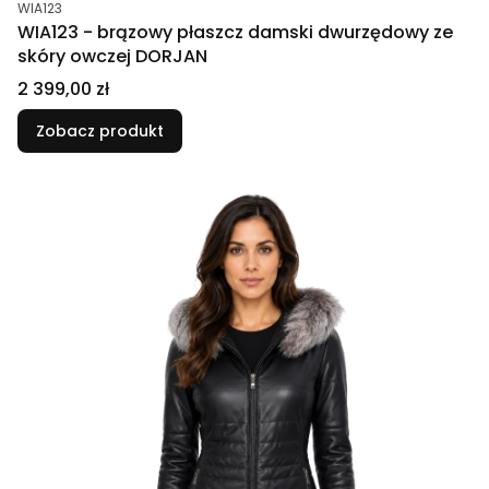
Kod produktu
WIA123
WIA123 - brązowy płaszcz damski dwurzędowy ze
skóry owczej DORJAN
Cena
2 399,00 zł
Zobacz produkt