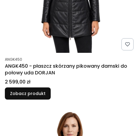
Kod produktu
ANGK450
ANGK450 - płaszcz skórzany pikowany damski do
połowy uda DORJAN
Cena
2 599,00 zł
Zobacz produkt