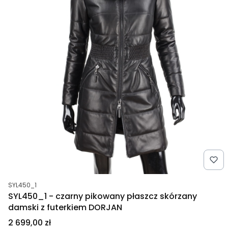
Kod produktu
SYL450_1
SYL450_1 - czarny pikowany płaszcz skórzany
damski z futerkiem DORJAN
Cena
2 699,00 zł