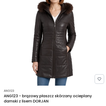
Kod produktu
ANG123
ANG123 - brązowy płaszcz skórzany ocieplany
damski z lisem DORJAN