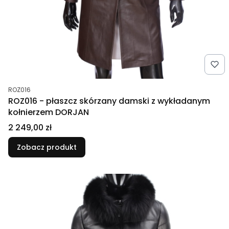
Kod produktu
ROZ016
ROZ016 - płaszcz skórzany damski z wykładanym
kołnierzem DORJAN
Cena
2 249,00 zł
Zobacz produkt