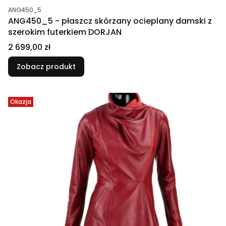
Kod produktu
ANG450_5
ANG450_5 - płaszcz skórzany ocieplany damski z
szerokim futerkiem DORJAN
Cena
2 699,00 zł
Zobacz produkt
Okazja