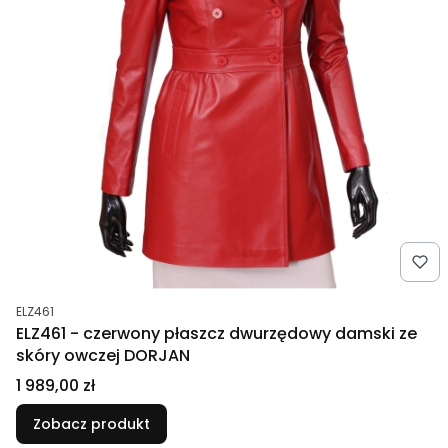
Kod produktu
ELZ461
ELZ461 - czerwony płaszcz dwurzędowy damski ze
skóry owczej DORJAN
Cena
1 989,00 zł
Zobacz produkt