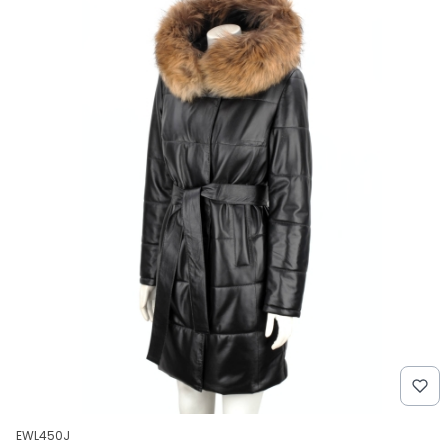
Kod produktu
EWL450J