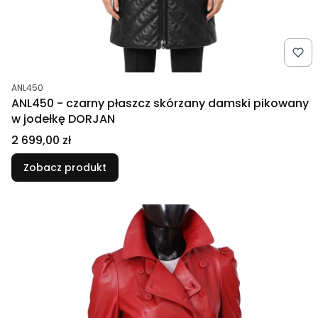
Kod produktu
ANL450
ANL450 - czarny płaszcz skórzany damski pikowany
w jodełkę DORJAN
Cena
2 699,00 zł
Zobacz produkt