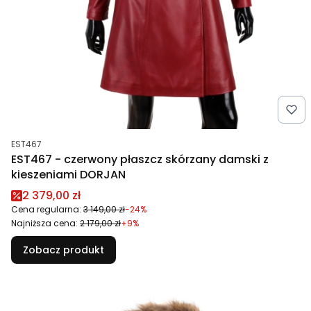
Kod produktu
EST467
EST467 - czerwony płaszcz skórzany damski z
kieszeniami DORJAN
Cena promocyjna
2 379,00 zł
Cena regularna:
3 149,00 zł
-24%
Najniższa cena:
2 179,00 zł
+9%
Zobacz produkt