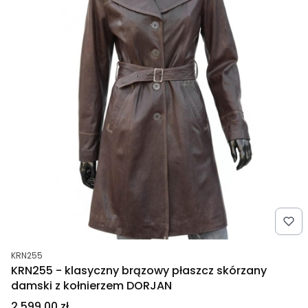
Kod produktu
KRN255
KRN255 - klasyczny brązowy płaszcz skórzany
damski z kołnierzem DORJAN
Cena
2 599,00 zł