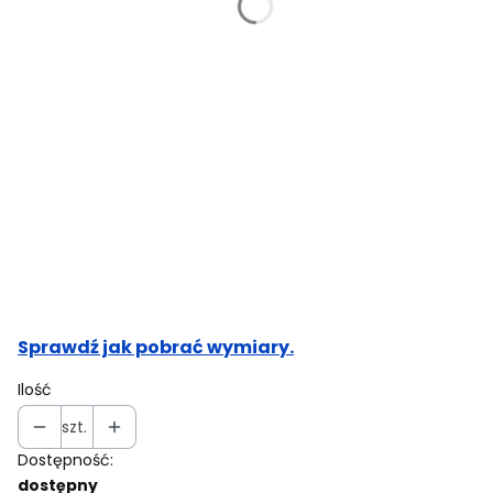
Obwód w biuście (cm)
Opcjonalne
Obwód pasa (cm)
Opcjonalne
Obwód bioder (cm)
Opcjonalne
Sprawdź jak pobrać wymiary.
Ilość
szt.
Dostępność:
dostępny