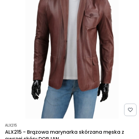
Kod produktu
ALX215
ALX215 - Brązowa marynarka skórzana męska z
owczej skóry DORJAN