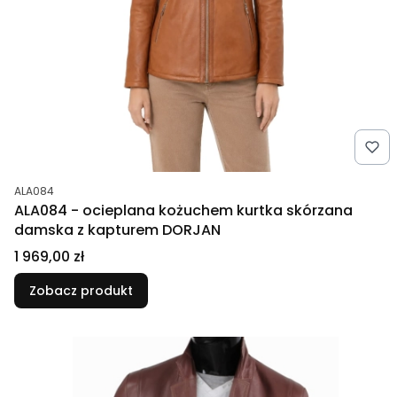
Kod produktu
ALA084
ALA084 - ocieplana kożuchem kurtka skórzana
damska z kapturem DORJAN
Cena
1 969,00 zł
Zobacz produkt