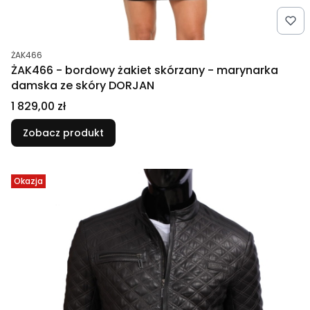
Kod produktu
ŻAK466
ŻAK466 - bordowy żakiet skórzany - marynarka
damska ze skóry DORJAN
Cena
1 829,00 zł
Zobacz produkt
Okazja