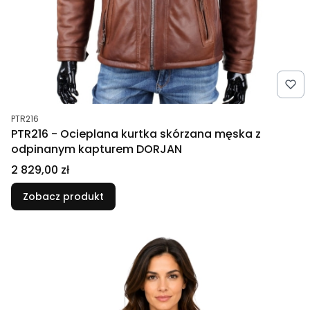
Kod produktu
PTR216
PTR216 - Ocieplana kurtka skórzana męska z
odpinanym kapturem DORJAN
Cena
2 829,00 zł
Zobacz produkt