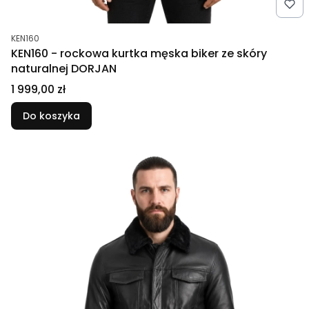
Kod produktu
KEN160
KEN160 - rockowa kurtka męska biker ze skóry
naturalnej DORJAN
Cena
1 999,00 zł
Do koszyka