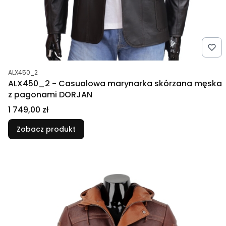
Kod produktu
ALX450_2
ALX450_2 - Casualowa marynarka skórzana męska
z pagonami DORJAN
Cena
1 749,00 zł
Zobacz produkt