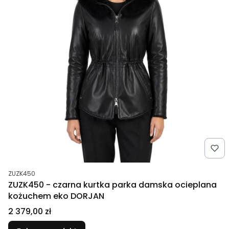
Kod produktu
ZUZK450
ZUZK450 - czarna kurtka parka damska ocieplana
kożuchem eko DORJAN
Cena
2 379,00 zł