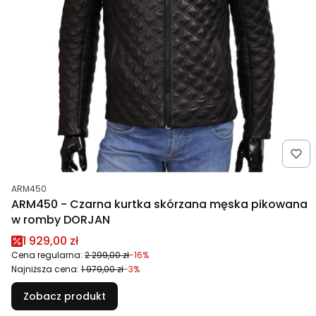
Kod produktu
ARM450
ARM450 - Czarna kurtka skórzana męska pikowana
w romby DORJAN
Cena promocyjna
1 929,00 zł
Cena regularna:
2 299,00 zł
-16%
Najniższa cena:
1 979,00 zł
-3%
Zobacz produkt