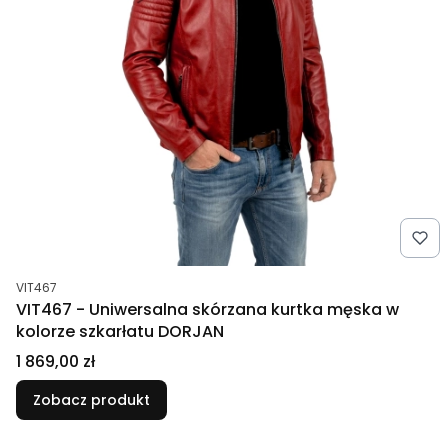
Kod produktu
VIT467
VIT467 - Uniwersalna skórzana kurtka męska w
kolorze szkarłatu DORJAN
Cena
1 869,00 zł
Zobacz produkt