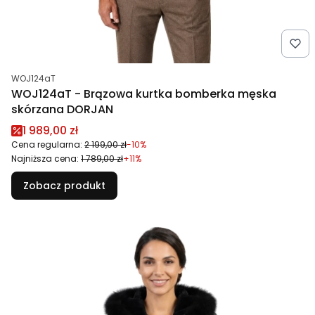
Kod produktu
WOJ124aT
WOJ124aT - Brązowa kurtka bomberka męska
skórzana DORJAN
Cena promocyjna
1 989,00 zł
Cena regularna:
2 199,00 zł
-10%
Najniższa cena:
1 789,00 zł
+11%
Zobacz produkt