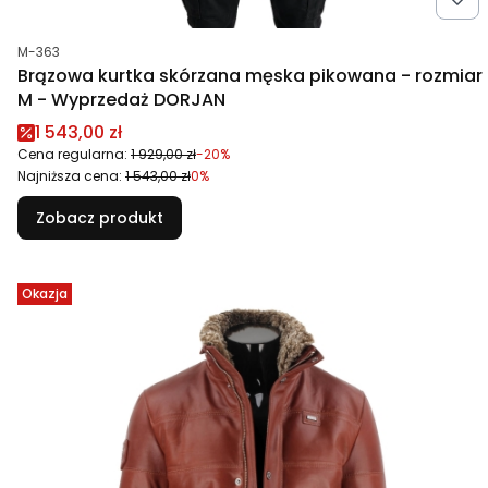
Kod produktu
M-363
Brązowa kurtka skórzana męska pikowana - rozmiar
M - Wyprzedaż DORJAN
Cena promocyjna
1 543,00 zł
Cena regularna:
1 929,00 zł
-20%
Najniższa cena:
1 543,00 zł
0%
Zobacz produkt
Okazja