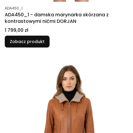
Kod produktu
ADA450_1
ADA450_1 - damska marynarka skórzana z
kontrastowymi nićmi DORJAN
Cena
1 799,00 zł
Zobacz produkt