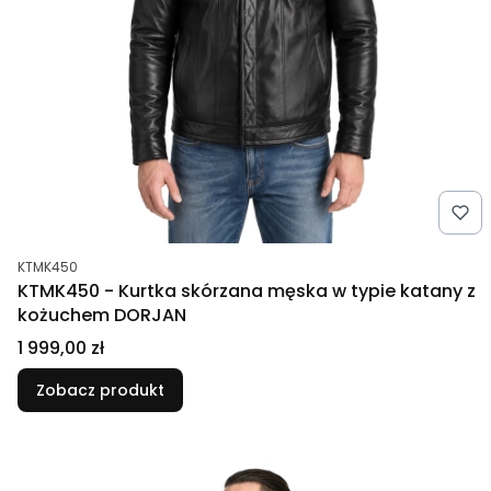
Kod produktu
KTMK450
KTMK450 - Kurtka skórzana męska w typie katany z
kożuchem DORJAN
Cena
1 999,00 zł
Zobacz produkt