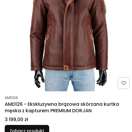
Kod produktu
AMD126
AMD126 - Ekskluzywna brązowa skórzana kurtka
męska z kapturem PREMIUM DORJAN
Cena
3 199,00 zł
Zobacz produkt