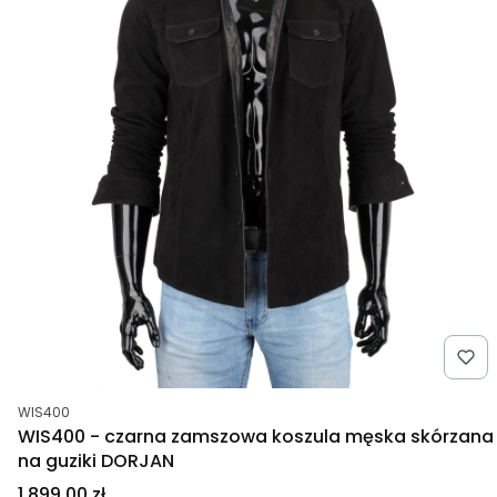
Kod produktu
WIS400
WIS400 - czarna zamszowa koszula męska skórzana
na guziki DORJAN
Cena
1 899,00 zł