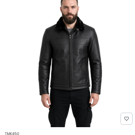
Kod produktu
TMK450