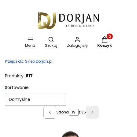
Otwórz wyszukiwarkę
Produkty w koszy
Menu
Szukaj
Zaloguj się
Koszyk
Przejdź do:
Sklep Dorjan.pl
Produkty:
817
Lista produktów
Sortowanie:
Domyślne
Strona
z 35
Poprzednie produkty
Następne produkty