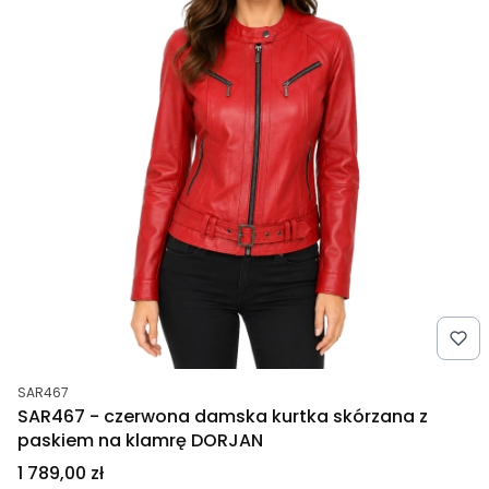
Kod produktu
SAR467
SAR467 - czerwona damska kurtka skórzana z
paskiem na klamrę DORJAN
Cena
1 789,00 zł