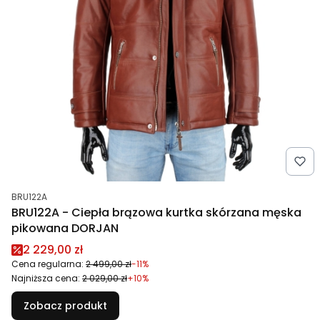
Kod produktu
BRU122A
BRU122A - Ciepła brązowa kurtka skórzana męska
pikowana DORJAN
Cena promocyjna
2 229,00 zł
Cena regularna:
2 499,00 zł
-11%
Najniższa cena:
2 029,00 zł
+10%
Zobacz produkt