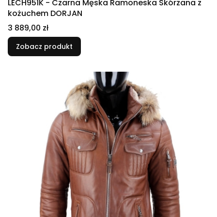
LECH951K - Czarna Męska Ramoneska Skórzana z
kożuchem DORJAN
Cena
3 889,00 zł
Zobacz produkt