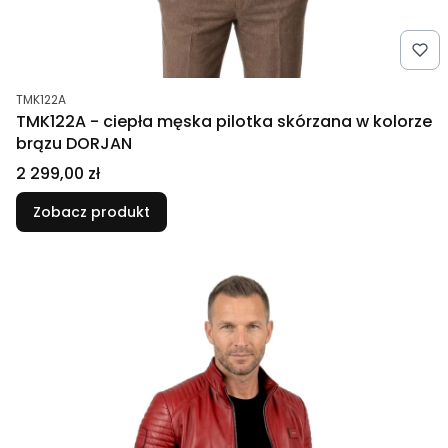
Kod produktu
TMK122A
TMK122A - ciepła męska pilotka skórzana w kolorze
brązu DORJAN
Cena
2 299,00 zł
Zobacz produkt