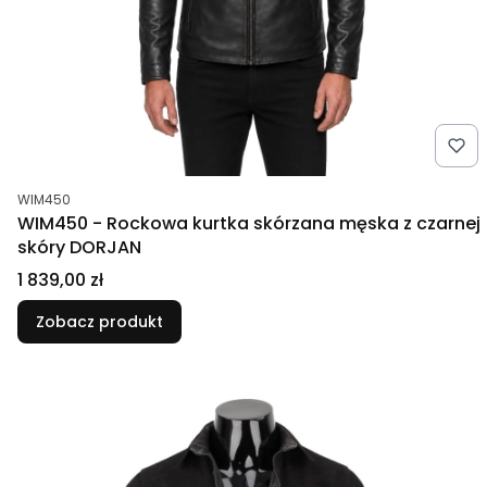
Kod produktu
WIM450
WIM450 - Rockowa kurtka skórzana męska z czarnej
skóry DORJAN
Cena
1 839,00 zł
Zobacz produkt